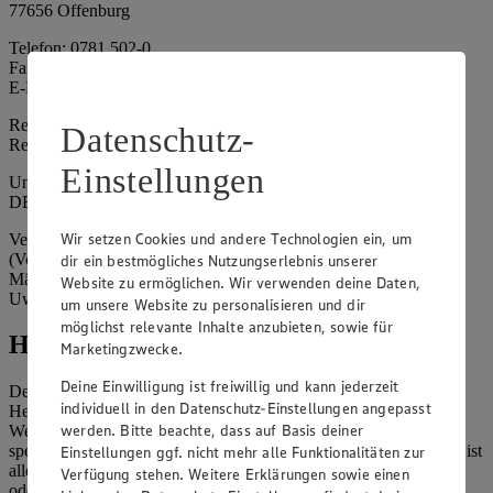
77656 Offenburg
Telefon: 0781 502-0
Fax: 0781 502-6180
E-Mail: kundenservice@edeka-suedwest.de
Registergericht: Amtsgericht Freiburg i.B.
Datenschutz-
Registernummer: HRA 707629
Einstellungen
Umsatzsteuer-Identifikationsnummer gem. § 27a UStG:
DE815916131
Wir setzen Cookies und andere Technologien ein, um
Vertretungsberechtigte: Rainer Huber (Sprecher)
(Vorstandsmitglied), Klaus Fickert (Vorstandsmitglied), Jürgen
dir ein bestmögliches Nutzungserlebnis unserer
Mäder (Vorstandsmitglied), Patrick Mogck (Vorstandsmitglied),
Website zu ermöglichen. Wir verwenden deine Daten,
Uwe Kohler
um unsere Website zu personalisieren und dir
möglichst relevante Inhalte anzubieten, sowie für
Hinweise
Marketingzwecke.
Deine Einwilligung ist freiwillig und kann jederzeit
Der Inhalt dieser Website ist urheberrechtlich geschützt. Der
individuell in den Datenschutz-Einstellungen angepasst
Herausgeber gewährt Ihnen jedoch das Recht, den auf dieser
werden. Bitte beachte, dass auf Basis deiner
Website bereitgestellten Text ganz oder ausschnittsweise zu
speichern und zu vervielfältigen. Aus Gründen des Urheberrechts ist
Einstellungen ggf. nicht mehr alle Funktionalitäten zur
allerdings die Speicherung und Vervielfältigung von Bildmaterial
Verfügung stehen. Weitere Erklärungen sowie einen
oder Grafiken aus dieser Website nicht gestattet.