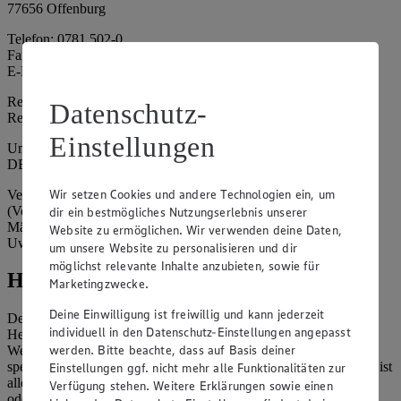
77656 Offenburg
Telefon: 0781 502-0
Fax: 0781 502-6180
E-Mail: kundenservice@edeka-suedwest.de
Registergericht: Amtsgericht Freiburg i.B.
Datenschutz-
Registernummer: HRA 707629
Einstellungen
Umsatzsteuer-Identifikationsnummer gem. § 27a UStG:
DE815916131
Wir setzen Cookies und andere Technologien ein, um
Vertretungsberechtigte: Rainer Huber (Sprecher)
(Vorstandsmitglied), Klaus Fickert (Vorstandsmitglied), Jürgen
dir ein bestmögliches Nutzungserlebnis unserer
Mäder (Vorstandsmitglied), Patrick Mogck (Vorstandsmitglied),
Website zu ermöglichen. Wir verwenden deine Daten,
Uwe Kohler
um unsere Website zu personalisieren und dir
möglichst relevante Inhalte anzubieten, sowie für
Hinweise
Marketingzwecke.
Deine Einwilligung ist freiwillig und kann jederzeit
Der Inhalt dieser Website ist urheberrechtlich geschützt. Der
individuell in den Datenschutz-Einstellungen angepasst
Herausgeber gewährt Ihnen jedoch das Recht, den auf dieser
werden. Bitte beachte, dass auf Basis deiner
Website bereitgestellten Text ganz oder ausschnittsweise zu
speichern und zu vervielfältigen. Aus Gründen des Urheberrechts ist
Einstellungen ggf. nicht mehr alle Funktionalitäten zur
allerdings die Speicherung und Vervielfältigung von Bildmaterial
Verfügung stehen. Weitere Erklärungen sowie einen
oder Grafiken aus dieser Website nicht gestattet.