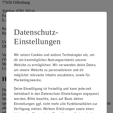
77656 Offenburg
Telefon: 0781 502-0
Fax: 0781 502-6180
E-Mail: kundenservice@edeka-suedwest.de
Registergericht: Amtsgericht Freiburg i.B.
Datenschutz-
Registernummer: HRA 707629
Einstellungen
Umsatzsteuer-Identifikationsnummer gem. § 27a UStG:
DE815916131
Wir setzen Cookies und andere Technologien ein, um
Vertretungsberechtigte: Rainer Huber (Sprecher)
(Vorstandsmitglied), Klaus Fickert (Vorstandsmitglied), Jürgen
dir ein bestmögliches Nutzungserlebnis unserer
Mäder (Vorstandsmitglied), Patrick Mogck (Vorstandsmitglied),
Website zu ermöglichen. Wir verwenden deine Daten,
Uwe Kohler
um unsere Website zu personalisieren und dir
möglichst relevante Inhalte anzubieten, sowie für
Hinweise
Marketingzwecke.
Deine Einwilligung ist freiwillig und kann jederzeit
Der Inhalt dieser Website ist urheberrechtlich geschützt. Der
individuell in den Datenschutz-Einstellungen angepasst
Herausgeber gewährt Ihnen jedoch das Recht, den auf dieser
werden. Bitte beachte, dass auf Basis deiner
Website bereitgestellten Text ganz oder ausschnittsweise zu
speichern und zu vervielfältigen. Aus Gründen des Urheberrechts ist
Einstellungen ggf. nicht mehr alle Funktionalitäten zur
allerdings die Speicherung und Vervielfältigung von Bildmaterial
Verfügung stehen. Weitere Erklärungen sowie einen
oder Grafiken aus dieser Website nicht gestattet.