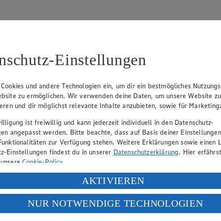
nschutz-Einstellungen
31
 Cookies und andere Technologien ein, um dir ein bestmögliches Nutzungs
bsite zu ermöglichen. Wir verwenden deine Daten, um unsere Website z
, Klaus Fickert (Vorstandsmitglied), Jürgen Mäder (Vorstandsmitglied)
ieren und dir möglichst relevante Inhalte anzubieten, sowie für Marketin
lligung ist freiwillig und kann jederzeit individuell in den Datenschutz-
gen angepasst werden. Bitte beachte, dass auf Basis deiner Einstellungen
eber gewährt Ihnen jedoch das Recht, den auf dieser Website bereitgest
Funktionalitäten zur Verfügung stehen. Weitere Erklärungen sowie einen L
icherung und Vervielfältigung von Bildmaterial oder Grafiken aus dieser 
z-Einstellungen findest du in unserer
Datenschutzerklärung
. Hier erfährs
 unsere
Cookie-Policy
.
Angebotsinformationen verantwortlich. Firma und Anschriften unserer Mär
ung deiner personenbezogenen Daten in den USA durch Facebook und Yo
AKTIVIEREN
f „Aktivieren“ klickst, willigst du im Sinne des Art. 49 Abs. 1 Satz 1 lit
NUR NOTWENDIGE TECHNOLOGIEN
uf hin, dass wir nicht an einem Streitbeilegungsverfahren vor einer V
deine Daten in den USA verarbeitet werden. Der EuGH sieht die USA als 
 europäischen Standards nicht angemessenen Datenschutzniveau an. Es b