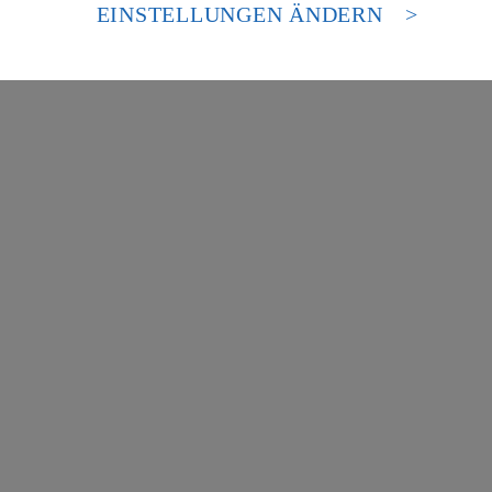
es Zugriffs durch US-amerikanische Behörden.
EINSTELLUNGEN ÄNDERN
nen zum Herausgeber der Seite findest du im
Impressum