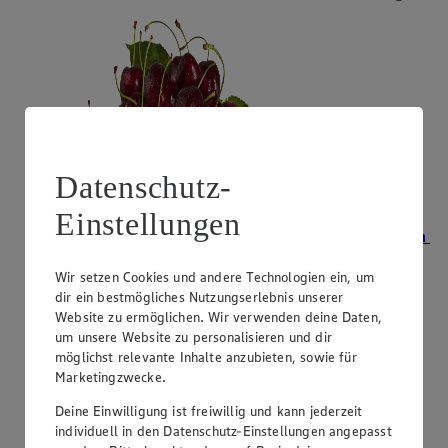
Datenschutz-
Einstellungen
Angebot:
Unsere Heimat Bio Bioland-Zwetschgen
2.99
Wir setzen Cookies und andere Technologien ein, um
Festpreis von 2.99€
dir ein bestmögliches Nutzungserlebnis unserer
Website zu ermöglichen. Wir verwenden deine Daten,
aus Süddeutschland, Klasse II, 500 g, (1 kg = 5,98)
um unsere Website zu personalisieren und dir
möglichst relevante Inhalte anzubieten, sowie für
Marketingzwecke.
Deine Einwilligung ist freiwillig und kann jederzeit
individuell in den Datenschutz-Einstellungen angepasst