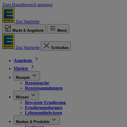
Zum Hauptbereich springen
Zur Startseite
Markt & Angebote
Menü
Zur Startseite
Schließen
Angebote
Märkte
Rezepte
Rezeptsuche
Rezeptsammlungen
Wissen
Bewusste Ernährung
Ernährungsformen
Lebensmittelwissen
Marken & Produkte