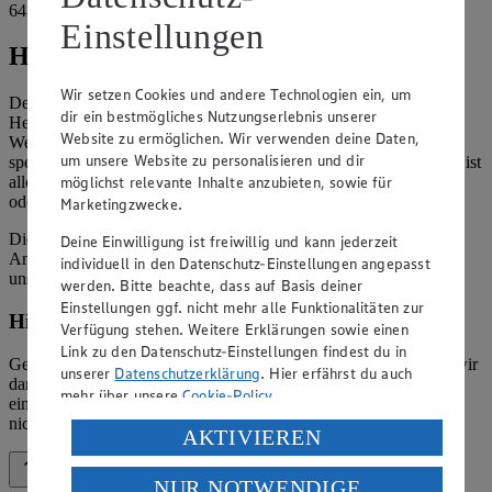
64331 Weiterstadt
Einstellungen
Hinweise
Wir setzen Cookies und andere Technologien ein, um
Der Inhalt dieser Website ist urheberrechtlich geschützt. Der
dir ein bestmögliches Nutzungserlebnis unserer
Herausgeber gewährt Ihnen jedoch das Recht, den auf dieser
Website zu ermöglichen. Wir verwenden deine Daten,
Website bereitgestellten Text ganz oder ausschnittsweise zu
um unsere Website zu personalisieren und dir
speichern und zu vervielfältigen. Aus Gründen des Urheberrechts ist
möglichst relevante Inhalte anzubieten, sowie für
allerdings die Speicherung und Vervielfältigung von Bildmaterial
oder Grafiken aus dieser Website nicht gestattet.
Marketingzwecke.
Die verantwortliche Stelle ist nicht für die Inhalte der versendeten
Deine Einwilligung ist freiwillig und kann jederzeit
Angebotsinformationen verantwortlich. Firma und Anschriften
individuell in den Datenschutz-Einstellungen angepasst
unserer Märkte finden Sie in der
Marktsuche
.
werden. Bitte beachte, dass auf Basis deiner
Einstellungen ggf. nicht mehr alle Funktionalitäten zur
Hinweis zum Verbraucherstreitbeilegungsgesetz
Verfügung stehen. Weitere Erklärungen sowie einen
Link zu den Datenschutz-Einstellungen findest du in
Gemäß § 36 Verbraucherstreitbeilegungsgesetz (VSBG) weisen wir
unserer
Datenschutzerklärung
. Hier erfährst du auch
darauf hin, dass wir nicht an einem Streitbeilegungsverfahren vor
mehr über unsere
Cookie-Policy
.
einer Verbraucherschlichtungsstelle teilnehmen und hierzu auch
nicht verpflichtet sind.
Verarbeitung deiner personenbezogenen Daten in den
AKTIVIEREN
USA durch Facebook und YouTube:
Zurück nach oben
NUR NOTWENDIGE