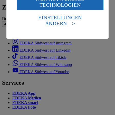
Wenn du auf „Aktivieren“ klickst, willigst du im Sinne
TECHNOLOGIEN
des Art. 49 Abs. 1 Satz 1 lit. a) DSGVO ein, dass deine
Zum Newsletter anmelden
Daten in den USA verarbeitet werden. Der EuGH sieht
die USA als Land mit einem nach europäischen
EINSTELLUNGEN
Deine E-Mail-Adresse (Pflichtfeld)
Standards nicht angemessenen Datenschutzniveau an.
ÄNDERN
Absenden
Es besteht das Risiko eines Zugriffs durch US-
amerikanische Behörden.
EDEKA Südwest auf Facebook
Informationen zum Herausgeber der Seite findest du
EDEKA Südwest auf Instagram
im
Impressum
EDEKA Südwest auf Linkedin
EDEKA Südwest auf Tiktok
EDEKA Südwest auf Whatsapp
EDEKA Südwest auf Youtube
Services
EDEKA App
EDEKA Medien
EDEKA smart
EDEKA Foto