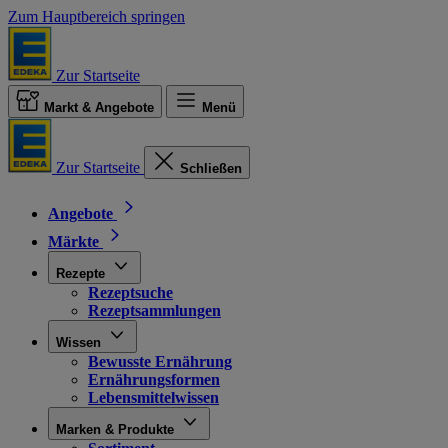
Zum Hauptbereich springen
Zur Startseite
Markt & Angebote
Menü
Zur Startseite
Schließen
Angebote
Märkte
Rezepte
Rezeptsuche
Rezeptsammlungen
Wissen
Bewusste Ernährung
Ernährungsformen
Lebensmittelwissen
Marken & Produkte