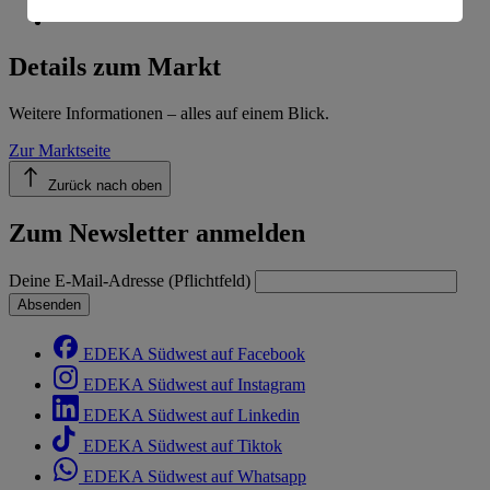
Informationen zum Herausgeber der Seite findest du
im
Impressum
Details zum Markt
Weitere Informationen – alles auf einem Blick.
Zur Marktseite
Zurück nach oben
Zum Newsletter anmelden
Deine E-Mail-Adresse (Pflichtfeld)
Absenden
EDEKA Südwest auf Facebook
EDEKA Südwest auf Instagram
EDEKA Südwest auf Linkedin
EDEKA Südwest auf Tiktok
EDEKA Südwest auf Whatsapp