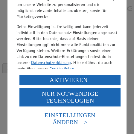
um unsere Website zu personalisieren und dir
möglichst relevante Inhalte anzubieten, sowie für
Marketingzwecke.
Deine Einwilligung ist freiwillig und kann jederzeit
individuell in den Datenschutz-Einstellungen angepasst
werden. Bitte beachte, dass auf Basis deiner
Einstellungen ggf. nicht mehr alle Funktionalitäten zur
Verfügung stehen. Weitere Erklärungen sowie einen
Link zu den Datenschutz-Einstellungen findest du in
unserer
Datenschutzerklärung
. Hier erfährst du auch
mehr über unsere
Cookie-Policy
.
Verarbeitung deiner personenbezogenen Daten in den
AKTIVIEREN
USA durch Facebook und YouTube:
NUR NOTWENDIGE
Wenn du auf „Aktivieren“ klickst, willigst du im Sinne
TECHNOLOGIEN
des Art. 49 Abs. 1 Satz 1 lit. a) DSGVO ein, dass deine
Daten in den USA verarbeitet werden. Der EuGH sieht
die USA als Land mit einem nach europäischen
EINSTELLUNGEN
Standards nicht angemessenen Datenschutzniveau an.
ÄNDERN
Es besteht das Risiko eines Zugriffs durch US-
amerikanische Behörden.