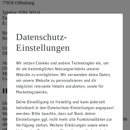
77656 Offenburg
Telefon: 0781 502-0
Fax: 0781 502-6180
E-Mail: kundenservice@edeka-suedwest.de
Registergericht: Amtsgericht Freiburg i.B.
Datenschutz-
Registernummer: HRA 707629
Einstellungen
Umsatzsteuer-Identifikationsnummer gem. § 27a UStG:
DE815916131
Wir setzen Cookies und andere Technologien ein, um
Vertretungsberechtigte: Rainer Huber (Sprecher)
(Vorstandsmitglied), Klaus Fickert (Vorstandsmitglied), Jürgen
dir ein bestmögliches Nutzungserlebnis unserer
Mäder (Vorstandsmitglied), Patrick Mogck (Vorstandsmitglied),
Website zu ermöglichen. Wir verwenden deine Daten,
Uwe Kohler
um unsere Website zu personalisieren und dir
möglichst relevante Inhalte anzubieten, sowie für
Hinweise
Marketingzwecke.
Deine Einwilligung ist freiwillig und kann jederzeit
Der Inhalt dieser Website ist urheberrechtlich geschützt. Der
individuell in den Datenschutz-Einstellungen angepasst
Herausgeber gewährt Ihnen jedoch das Recht, den auf dieser
werden. Bitte beachte, dass auf Basis deiner
Website bereitgestellten Text ganz oder ausschnittsweise zu
speichern und zu vervielfältigen. Aus Gründen des Urheberrechts ist
Einstellungen ggf. nicht mehr alle Funktionalitäten zur
allerdings die Speicherung und Vervielfältigung von Bildmaterial
Verfügung stehen. Weitere Erklärungen sowie einen
oder Grafiken aus dieser Website nicht gestattet.