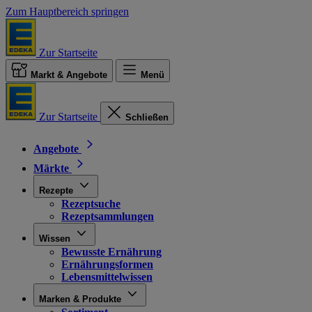
Zum Hauptbereich springen
Zur Startseite
Markt & Angebote
Menü
Zur Startseite
Schließen
Angebote
Märkte
Rezepte
Rezeptsuche
Rezeptsammlungen
Wissen
Bewusste Ernährung
Ernährungsformen
Lebensmittelwissen
Marken & Produkte