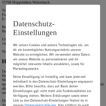
55768 Hoppstädten-Weiersbach
Telefon: 06782 88789-0
Fax: 06782 88789-9
E-Mail: edeka-maerkte@e-deckers-team.de
Datenschutz-
Registergericht: Amtsgericht Bad Kreuznach
Einstellungen
Registernummer: HRA 20773
Umsatzsteuer-Identifikationsnummer gem. § 27a UStG: DE 282
142 632
Wir setzen Cookies und andere Technologien ein, um
dir ein bestmögliches Nutzungserlebnis unserer
Vertretungsberechtigte: Alexandra Decker
Website zu ermöglichen. Wir verwenden deine Daten,
um unsere Website zu personalisieren und dir
Hinweise
möglichst relevante Inhalte anzubieten, sowie für
Marketingzwecke.
Der Inhalt dieser Website ist urheberrechtlich geschützt. Der
Herausgeber gewährt Ihnen jedoch das Recht, den auf dieser
Deine Einwilligung ist freiwillig und kann jederzeit
Website bereitgestellten Text ganz oder ausschnittsweise zu
individuell in den Datenschutz-Einstellungen angepasst
speichern und zu vervielfältigen. Aus Gründen des Urheberrechts ist
werden. Bitte beachte, dass auf Basis deiner
allerdings die Speicherung und Vervielfältigung von Bildmaterial
Einstellungen ggf. nicht mehr alle Funktionalitäten zur
oder Grafiken aus dieser Website nicht gestattet.
Verfügung stehen. Weitere Erklärungen sowie einen
Link zu den Datenschutz-Einstellungen findest du in
Die verantwortliche Stelle ist nicht für die Inhalte der versendeten
unserer
Datenschutzerklärung
. Hier erfährst du auch
Angebotsinformationen verantwortlich. Firma und Anschriften