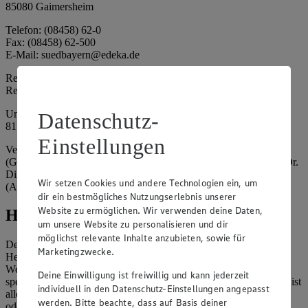
85080 Gaimersheim
Telefon: (08458) 62-0
Fax: (08458) 62-500
E-Mail: suedbayern@edeka.de
Registergericht: Amtsgericht Ingolstadt
Registernummer: HRA 3325
Umsatzsteuer-Identifikationsnummer gem. § 27a UStG: DE
Datenschutz-
815764015
Einstellungen
Vertretungsberechtigte: EDEKA Südbayern Handelsstiftung
(Gesellschafter), Claus Hollinger (Vorstandsmitglied, Sprecher), Dr.
Dirk Eßmann (Vorstandsmitglied), Leo Schwaiberger
Wir setzen Cookies und andere Technologien ein, um
(Aufsichtsratsvorsitzender)
dir ein bestmögliches Nutzungserlebnis unserer
Website zu ermöglichen. Wir verwenden deine Daten,
Hinweise
um unsere Website zu personalisieren und dir
möglichst relevante Inhalte anzubieten, sowie für
Der Inhalt dieser Website ist urheberrechtlich geschützt. Der
Marketingzwecke.
Herausgeber gewährt Ihnen jedoch das Recht, den auf dieser
Website bereitgestellten Text ganz oder ausschnittsweise zu
Deine Einwilligung ist freiwillig und kann jederzeit
speichern und zu vervielfältigen. Aus Gründen des Urheberrechts ist
individuell in den Datenschutz-Einstellungen angepasst
allerdings die Speicherung und Vervielfältigung von Bildmaterial
werden. Bitte beachte, dass auf Basis deiner
oder Grafiken aus dieser Website nicht gestattet.