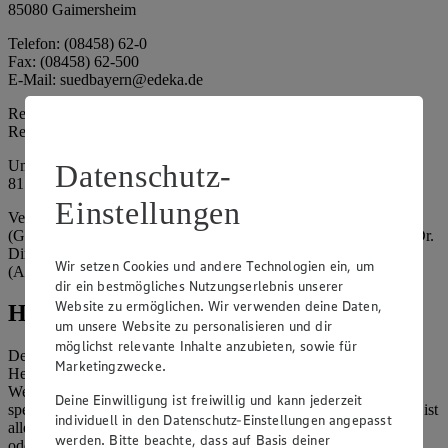
85080 Gaimersheim
Telefon: (08458) 62-0
Fax: (08458) 62-500
E-Mail: suedbayern@edeka.de
Registergericht: Amtsgericht Ingolstadt
Registernummer: HRA 3325
Umsatzsteuer-Identifikationsnummer gem. § 27a UStG: DE
Datenschutz-
815764015
Einstellungen
Vertretungsberechtigte: EDEKA Südbayern Handelsstiftung
(Gesellschafter), Claus Hollinger (Vorstandsmitglied, Sprecher), Dr.
Dirk Eßmann (Vorstandsmitglied), Leo Schwaiberger
Wir setzen Cookies und andere Technologien ein, um
(Aufsichtsratsvorsitzender)
dir ein bestmögliches Nutzungserlebnis unserer
Website zu ermöglichen. Wir verwenden deine Daten,
Hinweise
um unsere Website zu personalisieren und dir
möglichst relevante Inhalte anzubieten, sowie für
Der Inhalt dieser Website ist urheberrechtlich geschützt. Der
Marketingzwecke.
Herausgeber gewährt Ihnen jedoch das Recht, den auf dieser
Website bereitgestellten Text ganz oder ausschnittsweise zu
Deine Einwilligung ist freiwillig und kann jederzeit
speichern und zu vervielfältigen. Aus Gründen des Urheberrechts ist
individuell in den Datenschutz-Einstellungen angepasst
allerdings die Speicherung und Vervielfältigung von Bildmaterial
werden. Bitte beachte, dass auf Basis deiner
oder Grafiken aus dieser Website nicht gestattet.