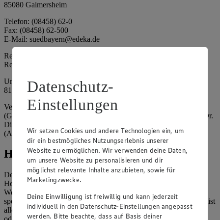
85080 Gaimersheim
Telefon: (08458) 62-0
Fax: (08458) 62-500
E-Mail: suedbayern@edeka.de
Registergericht: Amtsgericht Ingolstadt
Registernummer: HRA 3325
Umsatzsteuer-Identifikationsnummer gem. § 27a UStG: DE
Datenschutz-
815764015
Einstellungen
Vertretungsberechtigte: EDEKA Südbayern Handelsstiftung
(Gesellschafter), Claus Hollinger (Vorstandsmitglied, Sprecher), Dr.
Dirk Eßmann (Vorstandsmitglied), Leo Schwaiberger
Wir setzen Cookies und andere Technologien ein, um
(Aufsichtsratsvorsitzender)
dir ein bestmögliches Nutzungserlebnis unserer
Website zu ermöglichen. Wir verwenden deine Daten,
Hinweise
um unsere Website zu personalisieren und dir
möglichst relevante Inhalte anzubieten, sowie für
Der Inhalt dieser Website ist urheberrechtlich geschützt. Der
Marketingzwecke.
Herausgeber gewährt Ihnen jedoch das Recht, den auf dieser
Website bereitgestellten Text ganz oder ausschnittsweise zu
Deine Einwilligung ist freiwillig und kann jederzeit
speichern und zu vervielfältigen. Aus Gründen des Urheberrechts ist
individuell in den Datenschutz-Einstellungen angepasst
allerdings die Speicherung und Vervielfältigung von Bildmaterial
werden. Bitte beachte, dass auf Basis deiner
oder Grafiken aus dieser Website nicht gestattet.