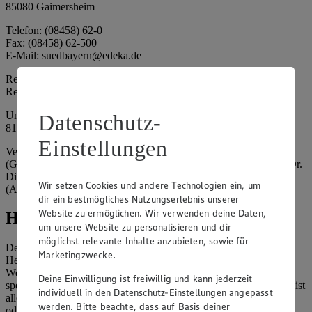
85080 Gaimersheim
Telefon: (08458) 62-0
Fax: (08458) 62-500
E-Mail: suedbayern@edeka.de
Registergericht: Amtsgericht Ingolstadt
Registernummer: HRA 3325
Umsatzsteuer-Identifikationsnummer gem. § 27a UStG: DE
Datenschutz-
815764015
Einstellungen
Vertretungsberechtigte: EDEKA Südbayern Handelsstiftung
(Gesellschafter), Claus Hollinger (Vorstandsmitglied, Sprecher), Dr.
Dirk Eßmann (Vorstandsmitglied), Leo Schwaiberger
Wir setzen Cookies und andere Technologien ein, um
(Aufsichtsratsvorsitzender)
dir ein bestmögliches Nutzungserlebnis unserer
Website zu ermöglichen. Wir verwenden deine Daten,
Hinweise
um unsere Website zu personalisieren und dir
möglichst relevante Inhalte anzubieten, sowie für
Der Inhalt dieser Website ist urheberrechtlich geschützt. Der
Marketingzwecke.
Herausgeber gewährt Ihnen jedoch das Recht, den auf dieser
Website bereitgestellten Text ganz oder ausschnittsweise zu
Deine Einwilligung ist freiwillig und kann jederzeit
speichern und zu vervielfältigen. Aus Gründen des Urheberrechts ist
individuell in den Datenschutz-Einstellungen angepasst
allerdings die Speicherung und Vervielfältigung von Bildmaterial
werden. Bitte beachte, dass auf Basis deiner
oder Grafiken aus dieser Website nicht gestattet.