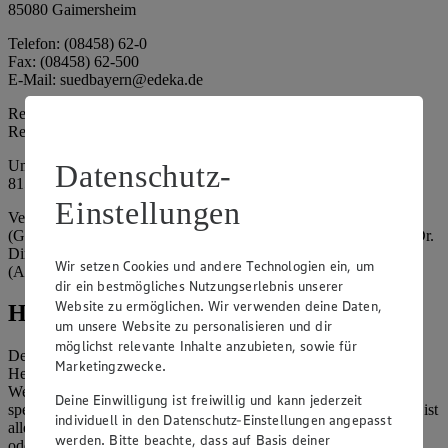
85080 Gaimersheim
Telefon: (08458) 62-0
Fax: (08458) 62-500
E-Mail: suedbayern@edeka.de
Registergericht: Amtsgericht Ingolstadt
Registernummer: HRA 3325
Umsatzsteuer-Identifikationsnummer gem. § 27a UStG: DE
Datenschutz-
815764015
Einstellungen
Vertretungsberechtigte: EDEKA Südbayern Handelsstiftung
(Gesellschafter), Claus Hollinger (Vorstandsmitglied, Sprecher), Dr.
Dirk Eßmann (Vorstandsmitglied), Leo Schwaiberger
Wir setzen Cookies und andere Technologien ein, um
(Aufsichtsratsvorsitzender)
dir ein bestmögliches Nutzungserlebnis unserer
Website zu ermöglichen. Wir verwenden deine Daten,
Hinweise
um unsere Website zu personalisieren und dir
möglichst relevante Inhalte anzubieten, sowie für
Der Inhalt dieser Website ist urheberrechtlich geschützt. Der
Marketingzwecke.
Herausgeber gewährt Ihnen jedoch das Recht, den auf dieser
Website bereitgestellten Text ganz oder ausschnittsweise zu
Deine Einwilligung ist freiwillig und kann jederzeit
speichern und zu vervielfältigen. Aus Gründen des Urheberrechts ist
individuell in den Datenschutz-Einstellungen angepasst
allerdings die Speicherung und Vervielfältigung von Bildmaterial
werden. Bitte beachte, dass auf Basis deiner
oder Grafiken aus dieser Website nicht gestattet.