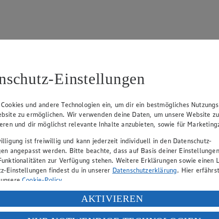
nschutz-Einstellungen
15
fter), Claus Hollinger (Vorstandsmitglied, Sprecher), Dr. Dirk Eßman
 Cookies und andere Technologien ein, um dir ein bestmögliches Nutzungs
bsite zu ermöglichen. Wir verwenden deine Daten, um unsere Website z
ieren und dir möglichst relevante Inhalte anzubieten, sowie für Marketin
eber gewährt Ihnen jedoch das Recht, den auf dieser Website bereitgest
lligung ist freiwillig und kann jederzeit individuell in den Datenschutz-
icherung und Vervielfältigung von Bildmaterial oder Grafiken aus dieser 
gen angepasst werden. Bitte beachte, dass auf Basis deiner Einstellungen
Funktionalitäten zur Verfügung stehen. Weitere Erklärungen sowie einen L
Angebotsinformationen verantwortlich. Firma und Anschriften unserer Mär
z-Einstellungen findest du in unserer
Datenschutzerklärung
. Hier erfährs
 unsere
Cookie-Policy
.
ung deiner personenbezogenen Daten in den USA durch Facebook und Yo
AKTIVIEREN
uf hin, dass wir nicht an einem Streitbeilegungsverfahren vor einer V
f „Aktivieren“ klickst, willigst du im Sinne des Art. 49 Abs. 1 Satz 1 lit