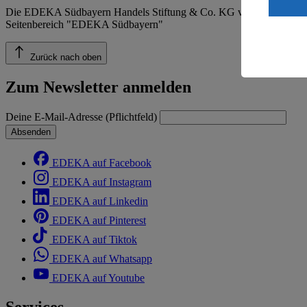
ein, dass 
Die EDEKA Südbayern Handels Stiftung & Co. KG veröffentlicht ins
einem nach
Seitenbereich "EDEKA Südbayern"
Risiko ein
Informatio
Zurück nach oben
Zum Newsletter anmelden
Deine E-Mail-Adresse (Pflichtfeld)
Absenden
EDEKA auf Facebook
EDEKA auf Instagram
EDEKA auf Linkedin
EDEKA auf Pinterest
EDEKA auf Tiktok
EDEKA auf Whatsapp
EDEKA auf Youtube
Services