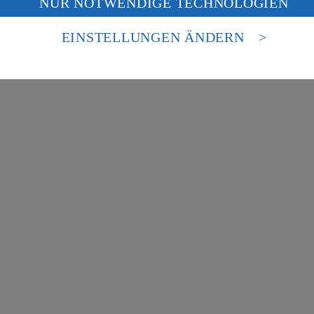
NUR NOTWENDIGE TECHNOLOGIEN
deine Daten in den USA verarbeitet werden. Der EuGH sieht die USA als 
besondere Inhalte zu den Bereichen:
 europäischen Standards nicht angemessenen Datenschutzniveau an. Es b
es Zugriffs durch US-amerikanische Behörden.
EINSTELLUNGEN ÄNDERN
nen zum Herausgeber der Seite findest du im
Impressum