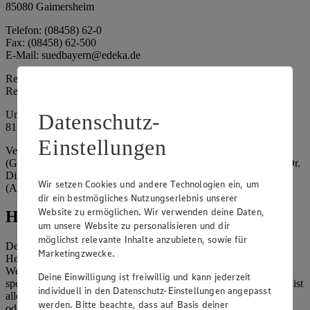
85080 Gaimersheim
Telefon: (08458) 62-0
Fax: (08458) 62-500
E-Mail: suedbayern@edeka.de
Registergericht: Amtsgericht Ingolstadt
Registernummer: HRA 3325
Umsatzsteuer-Identifikationsnummer gem. § 27a UStG: DE
Datenschutz-
815764015
Einstellungen
Vertretungsberechtigte: EDEKA Südbayern Handelsstiftung
(Gesellschafter), Claus Hollinger (Vorstandsmitglied, Sprecher), Dr.
Dirk Eßmann (Vorstandsmitglied), Leo Schwaiberger
Wir setzen Cookies und andere Technologien ein, um
(Aufsichtsratsvorsitzender)
dir ein bestmögliches Nutzungserlebnis unserer
Website zu ermöglichen. Wir verwenden deine Daten,
Hinweise
um unsere Website zu personalisieren und dir
möglichst relevante Inhalte anzubieten, sowie für
Der Inhalt dieser Website ist urheberrechtlich geschützt. Der
Marketingzwecke.
Herausgeber gewährt Ihnen jedoch das Recht, den auf dieser
Website bereitgestellten Text ganz oder ausschnittsweise zu
Deine Einwilligung ist freiwillig und kann jederzeit
speichern und zu vervielfältigen. Aus Gründen des Urheberrechts ist
individuell in den Datenschutz-Einstellungen angepasst
allerdings die Speicherung und Vervielfältigung von Bildmaterial
werden. Bitte beachte, dass auf Basis deiner
oder Grafiken aus dieser Website nicht gestattet.