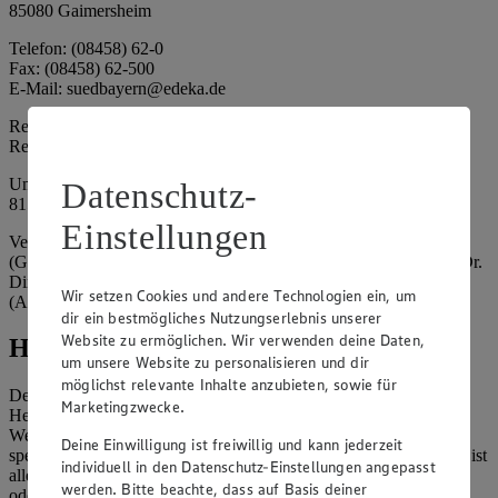
85080 Gaimersheim
Telefon: (08458) 62-0
Fax: (08458) 62-500
E-Mail: suedbayern@edeka.de
Registergericht: Amtsgericht Ingolstadt
Registernummer: HRA 3325
Umsatzsteuer-Identifikationsnummer gem. § 27a UStG: DE
Datenschutz-
815764015
Einstellungen
Vertretungsberechtigte: EDEKA Südbayern Handelsstiftung
(Gesellschafter), Claus Hollinger (Vorstandsmitglied, Sprecher), Dr.
Dirk Eßmann (Vorstandsmitglied), Leo Schwaiberger
Wir setzen Cookies und andere Technologien ein, um
(Aufsichtsratsvorsitzender)
dir ein bestmögliches Nutzungserlebnis unserer
Website zu ermöglichen. Wir verwenden deine Daten,
Hinweise
um unsere Website zu personalisieren und dir
möglichst relevante Inhalte anzubieten, sowie für
Der Inhalt dieser Website ist urheberrechtlich geschützt. Der
Marketingzwecke.
Herausgeber gewährt Ihnen jedoch das Recht, den auf dieser
Website bereitgestellten Text ganz oder ausschnittsweise zu
Deine Einwilligung ist freiwillig und kann jederzeit
speichern und zu vervielfältigen. Aus Gründen des Urheberrechts ist
individuell in den Datenschutz-Einstellungen angepasst
allerdings die Speicherung und Vervielfältigung von Bildmaterial
werden. Bitte beachte, dass auf Basis deiner
oder Grafiken aus dieser Website nicht gestattet.