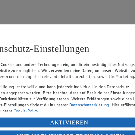
nschutz-Einstellungen
15
fter), Claus Hollinger (Vorstandsmitglied, Sprecher), Dr. Dirk Eßman
 Cookies und andere Technologien ein, um dir ein bestmögliches Nutzungs
bsite zu ermöglichen. Wir verwenden deine Daten, um unsere Website z
ieren und dir möglichst relevante Inhalte anzubieten, sowie für Marketin
eber gewährt Ihnen jedoch das Recht, den auf dieser Website bereitgest
lligung ist freiwillig und kann jederzeit individuell in den Datenschutz-
icherung und Vervielfältigung von Bildmaterial oder Grafiken aus dieser 
gen angepasst werden. Bitte beachte, dass auf Basis deiner Einstellungen
Funktionalitäten zur Verfügung stehen. Weitere Erklärungen sowie einen L
Angebotsinformationen verantwortlich. Firma und Anschriften unserer Mär
z-Einstellungen findest du in unserer
Datenschutzerklärung
. Hier erfährs
 unsere
Cookie-Policy
.
ung deiner personenbezogenen Daten in den USA durch Facebook und Yo
AKTIVIEREN
uf hin, dass wir nicht an einem Streitbeilegungsverfahren vor einer V
f „Aktivieren“ klickst, willigst du im Sinne des Art. 49 Abs. 1 Satz 1 lit