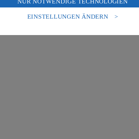
NUR NOTWENDIGE TECHNOLOGIEN
deine Daten in den USA verarbeitet werden. Der EuGH sieht die USA als 
besondere Inhalte zu den Bereichen:
 europäischen Standards nicht angemessenen Datenschutzniveau an. Es b
es Zugriffs durch US-amerikanische Behörden.
EINSTELLUNGEN ÄNDERN
nen zum Herausgeber der Seite findest du im
Impressum