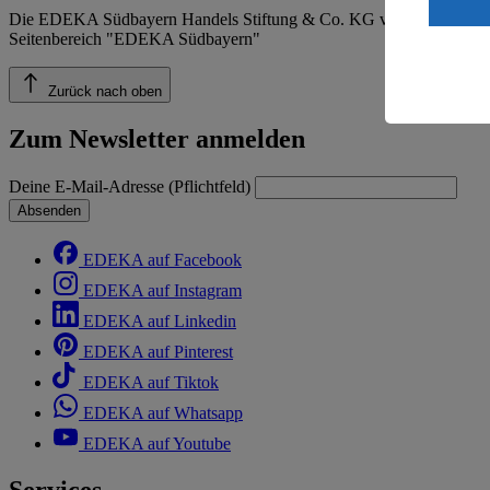
ein, dass 
Die EDEKA Südbayern Handels Stiftung & Co. KG veröffentlicht ins
einem nach
Seitenbereich "EDEKA Südbayern"
Risiko ein
Informatio
Zurück nach oben
Zum Newsletter anmelden
Deine E-Mail-Adresse (Pflichtfeld)
Absenden
EDEKA auf Facebook
EDEKA auf Instagram
EDEKA auf Linkedin
EDEKA auf Pinterest
EDEKA auf Tiktok
EDEKA auf Whatsapp
EDEKA auf Youtube
Services