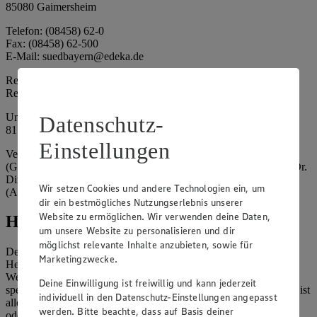
85080 Gaimersheim
Telefon: (08458) 62-0
Fax: (08458) 62-500
E-Mail: suedbayern@edeka.de
Registergericht: Amtsgericht Ingolstadt
Registernummer: HRA 3325
Umsatzsteuer-Identifikationsnummer gem. § 27a UStG: DE
Datenschutz-
815764015
Einstellungen
Vertretungsberechtigte: EDEKA Südbayern Handelsstiftung
(Gesellschafter), Claus Hollinger (Vorstandsmitglied, Sprecher), Dr.
Dirk Eßmann (Vorstandsmitglied), Leo Schwaiberger
Wir setzen Cookies und andere Technologien ein, um
(Aufsichtsratsvorsitzender)
dir ein bestmögliches Nutzungserlebnis unserer
Website zu ermöglichen. Wir verwenden deine Daten,
Hinweise
um unsere Website zu personalisieren und dir
möglichst relevante Inhalte anzubieten, sowie für
Der Inhalt dieser Website ist urheberrechtlich geschützt. Der
Marketingzwecke.
Herausgeber gewährt Ihnen jedoch das Recht, den auf dieser
Website bereitgestellten Text ganz oder ausschnittsweise zu
Deine Einwilligung ist freiwillig und kann jederzeit
speichern und zu vervielfältigen. Aus Gründen des Urheberrechts ist
individuell in den Datenschutz-Einstellungen angepasst
allerdings die Speicherung und Vervielfältigung von Bildmaterial
werden. Bitte beachte, dass auf Basis deiner
oder Grafiken aus dieser Website nicht gestattet.