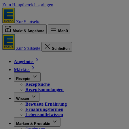
Zum Hauptbereich springen
Zur Startseite
Markt & Angebote
Menü
Zur Startseite
Schließen
Angebote
Märkte
Rezepte
Rezeptsuche
Rezeptsammlungen
Wissen
Bewusste Ernährung
Ernährungsformen
Lebensmittelwissen
Marken & Produkte