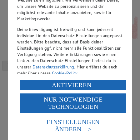
um unsere Website zu personalisieren und dir
möglichst relevante Inhalte anzubieten, sowie für
Marketingzwecke.
Deine Einwilligung ist freiwillig und kann jederzeit
individuell in den Datenschutz-Einstellungen angepasst
werden. Bitte beachte, dass auf Basis deiner
Einstellungen ggf. nicht mehr alle Funktionalitäten zur
Verfügung stehen. Weitere Erklärungen sowie einen
Link zu den Datenschutz-Einstellungen findest du in
unserer
Datenschutzerklärung
. Hier erfährst du auch
mehr über unsere
Cookie-Policy
.
Verarbeitung deiner personenbezogenen Daten in den
AKTIVIEREN
USA durch Facebook und YouTube:
NUR NOTWENDIGE
Wenn du auf „Aktivieren“ klickst, willigst du im Sinne
TECHNOLOGIEN
des Art. 49 Abs. 1 Satz 1 lit. a) DSGVO ein, dass deine
Daten in den USA verarbeitet werden. Der EuGH sieht
die USA als Land mit einem nach europäischen
EINSTELLUNGEN
Standards nicht angemessenen Datenschutzniveau an.
ÄNDERN
Es besteht das Risiko eines Zugriffs durch US-
amerikanische Behörden.