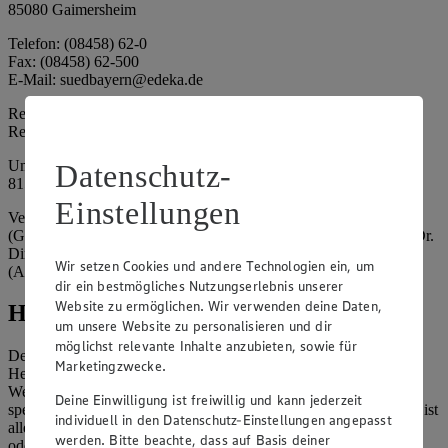
85080 Gaimersheim
Telefon: (08458) 62-0
Fax: (08458) 62-500
E-Mail: suedbayern@edeka.de
Registergericht: Amtsgericht Ingolstadt
Registernummer: HRA 3325
Umsatzsteuer-Identifikationsnummer gem. § 27a UStG: DE
Datenschutz-
815764015
Einstellungen
Vertretungsberechtigte: EDEKA Südbayern Handelsstiftung
(Gesellschafter), Claus Hollinger (Vorstandsmitglied, Sprecher), Dr.
Dirk Eßmann (Vorstandsmitglied), Leo Schwaiberger
Wir setzen Cookies und andere Technologien ein, um
(Aufsichtsratsvorsitzender)
dir ein bestmögliches Nutzungserlebnis unserer
Website zu ermöglichen. Wir verwenden deine Daten,
Hinweise
um unsere Website zu personalisieren und dir
möglichst relevante Inhalte anzubieten, sowie für
Der Inhalt dieser Website ist urheberrechtlich geschützt. Der
Marketingzwecke.
Herausgeber gewährt Ihnen jedoch das Recht, den auf dieser
Website bereitgestellten Text ganz oder ausschnittsweise zu
Deine Einwilligung ist freiwillig und kann jederzeit
speichern und zu vervielfältigen. Aus Gründen des Urheberrechts ist
individuell in den Datenschutz-Einstellungen angepasst
allerdings die Speicherung und Vervielfältigung von Bildmaterial
werden. Bitte beachte, dass auf Basis deiner
oder Grafiken aus dieser Website nicht gestattet.