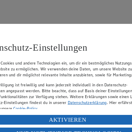
nschutz-Einstellungen
15
fter), Claus Hollinger (Vorstandsmitglied, Sprecher), Dr. Dirk Eßman
 Cookies und andere Technologien ein, um dir ein bestmögliches Nutzungs
bsite zu ermöglichen. Wir verwenden deine Daten, um unsere Website z
ieren und dir möglichst relevante Inhalte anzubieten, sowie für Marketin
eber gewährt Ihnen jedoch das Recht, den auf dieser Website bereitgest
lligung ist freiwillig und kann jederzeit individuell in den Datenschutz-
icherung und Vervielfältigung von Bildmaterial oder Grafiken aus dieser 
gen angepasst werden. Bitte beachte, dass auf Basis deiner Einstellungen
Funktionalitäten zur Verfügung stehen. Weitere Erklärungen sowie einen L
Angebotsinformationen verantwortlich. Firma und Anschriften unserer Mär
z-Einstellungen findest du in unserer
Datenschutzerklärung
. Hier erfährs
 unsere
Cookie-Policy
.
ung deiner personenbezogenen Daten in den USA durch Facebook und Yo
AKTIVIEREN
uf hin, dass wir nicht an einem Streitbeilegungsverfahren vor einer V
f „Aktivieren“ klickst, willigst du im Sinne des Art. 49 Abs. 1 Satz 1 lit