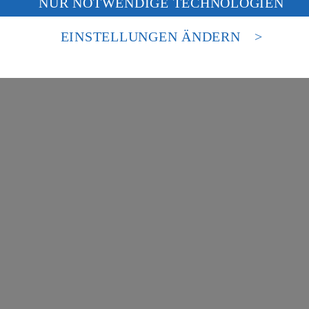
NUR NOTWENDIGE TECHNOLOGIEN
deine Daten in den USA verarbeitet werden. Der EuGH sieht die USA als 
besondere Inhalte zu den Bereichen:
 europäischen Standards nicht angemessenen Datenschutzniveau an. Es b
es Zugriffs durch US-amerikanische Behörden.
EINSTELLUNGEN ÄNDERN
nen zum Herausgeber der Seite findest du im
Impressum