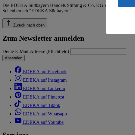
ein, dass 
Die EDEKA Südbayern Handels Stiftung & Co. KG veröffentlicht ins
einem nach
Seitenbereich "EDEKA Südbayern"
Risiko ein
Informatio
Zurück nach oben
Zum Newsletter anmelden
Deine E-Mail-Adresse (Pflichtfeld)
Absenden
EDEKA auf Facebook
EDEKA auf Instagram
EDEKA auf Linkedin
EDEKA auf Pinterest
EDEKA auf Tiktok
EDEKA auf Whatsapp
EDEKA auf Youtube
Services