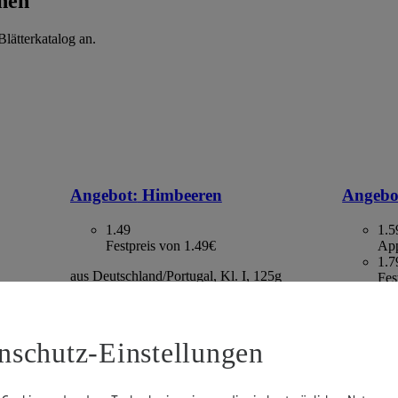
hen
lätterkatalog an.
Angebot:
Himbeeren
Angebo
1.49
1.5
Festpreis von 1.49€
App
1.7
aus Deutschland/Portugal, Kl. I, 125g
Fes
Packung, (1kg=11.92)
. I, 500g
Kaktus, S
gefroren,
2.13)
nschutz-Einstellungen