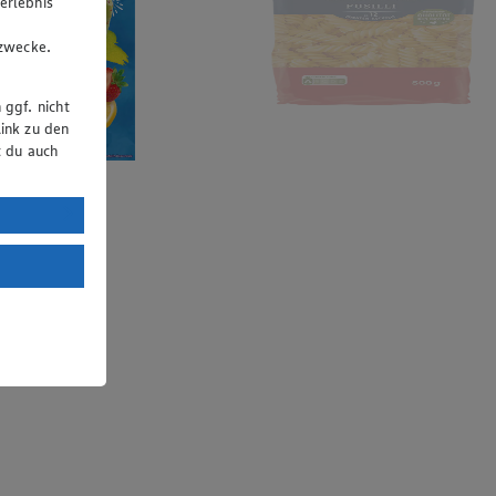
erlebnis
u
gzwecke.
 ggf. nicht
ink zu den
t du auch
uTube:
. a) DSGVO
Land mit
esteht das