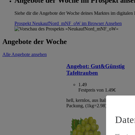
Angebote der Woche im Prospekt anse
Siehe dir die Angebote der Woche deines Marktes im digitalen B
Prospekt NeukaufNord_mNF_oW im Browser
Ansehen
Angebote der Woche
Alle Angebote ansehen
Angebot:
Gut&Günstig
Tafeltrauben
1.49
Festpreis von 1.49€
hell, kernlos, aus Italien/Spanien, Kl
Packung, (1kg=2.98)
Date