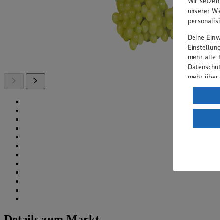
Wir setzen
unserer We
personalis
Deine Einwi
Einstellun
mehr alle 
Datenschut
mehr über
Verarbeit
Wenn du au
ein, dass 
einem nach
Risiko ein
Informatio
Details zum Markt