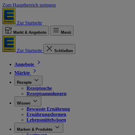
Zum Hauptbereich springen
Zur Startseite
Markt & Angebote
Menü
Zur Startseite
Schließen
Angebote
Märkte
Rezepte
Rezeptsuche
Rezeptsammlungen
Wissen
Bewusste Ernährung
Ernährungsformen
Lebensmittelwissen
Marken & Produkte