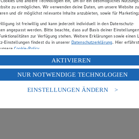
 Cookies und andere Technologien ein, um dir ein bestmögliches Nutzungs
bsite zu ermöglichen. Wir verwenden deine Daten, um unsere Website z
ieren und dir möglichst relevante Inhalte anzubieten, sowie für Marketin
lligung ist freiwillig und kann jederzeit individuell in den Datenschutz-
gen angepasst werden. Bitte beachte, dass auf Basis deiner Einstellungen
Funktionalitäten zur Verfügung stehen. Weitere Erklärungen sowie einen L
z-Einstellungen findest du in unserer
Datenschutzerklärung
. Hier erfährs
 unsere
Cookie-Policy
.
ung deiner personenbezogenen Daten in den USA durch Facebook und Yo
AKTIVIEREN
f „Aktivieren“ klickst, willigst du im Sinne des Art. 49 Abs. 1 Satz 1 lit
NUR NOTWENDIGE TECHNOLOGIEN
deine Daten in den USA verarbeitet werden. Der EuGH sieht die USA als 
 europäischen Standards nicht angemessenen Datenschutzniveau an. Es b
es Zugriffs durch US-amerikanische Behörden.
EINSTELLUNGEN ÄNDERN
nen zum Herausgeber der Seite findest du im
Impressum