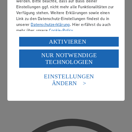
werden. Bitte beachte, dass auf Basis deiner
Einstellungen ggf. nicht mehr alle Funktionalitäten zur
Verfügung stehen. Weitere Erklärungen sowie einen
Link zu den Datenschutz-Einstellungen findest du in
unserer
Datenschutzerklärung
. Hier erfährst du auch
mehr über unsere
Cookie-Policy
.
Verarbeitung deiner personenbezogenen Daten in den
AKTIVIEREN
USA durch Facebook und YouTube:
NUR NOTWENDIGE
Wenn du auf „Aktivieren“ klickst, willigst du im Sinne
TECHNOLOGIEN
des Art. 49 Abs. 1 Satz 1 lit. a) DSGVO ein, dass deine
Daten in den USA verarbeitet werden. Der EuGH sieht
die USA als Land mit einem nach europäischen
EINSTELLUNGEN
Standards nicht angemessenen Datenschutzniveau an.
ÄNDERN
Es besteht das Risiko eines Zugriffs durch US-
amerikanische Behörden.
Einkaufsgutscheine
Informationen zum Herausgeber der Seite findest du
im
Impressum