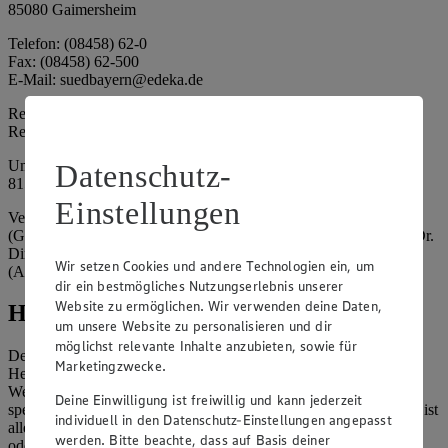
85080 Gaimersheim
Telefon: (08458) 62-0
Fax: (08458) 62-500
E-Mail: suedbayern@edeka.de
Registergericht: Amtsgericht Ingolstadt
Registernummer: HRA 3325
Umsatzsteuer-Identifikationsnummer gem. § 27a UStG: DE
Datenschutz-
815764015
Einstellungen
Vertretungsberechtigte: EDEKA Südbayern Handelsstiftung
(Gesellschafter), Claus Hollinger (Vorstandsmitglied, Sprecher), Dr.
Dirk Eßmann (Vorstandsmitglied), Leo Schwaiberger
Wir setzen Cookies und andere Technologien ein, um
(Aufsichtsratsvorsitzender)
dir ein bestmögliches Nutzungserlebnis unserer
Website zu ermöglichen. Wir verwenden deine Daten,
Hinweise
um unsere Website zu personalisieren und dir
möglichst relevante Inhalte anzubieten, sowie für
Der Inhalt dieser Website ist urheberrechtlich geschützt. Der
Marketingzwecke.
Herausgeber gewährt Ihnen jedoch das Recht, den auf dieser
Website bereitgestellten Text ganz oder ausschnittsweise zu
Deine Einwilligung ist freiwillig und kann jederzeit
speichern und zu vervielfältigen. Aus Gründen des Urheberrechts ist
individuell in den Datenschutz-Einstellungen angepasst
allerdings die Speicherung und Vervielfältigung von Bildmaterial
werden. Bitte beachte, dass auf Basis deiner
oder Grafiken aus dieser Website nicht gestattet.