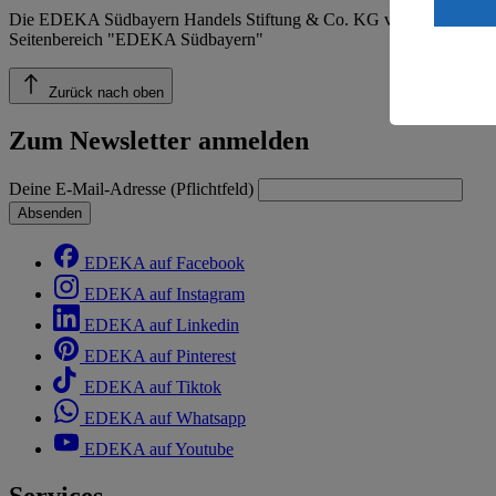
ein, dass 
Die EDEKA Südbayern Handels Stiftung & Co. KG veröffentlicht ins
einem nach
Seitenbereich "EDEKA Südbayern"
Risiko ein
Informatio
Zurück nach oben
Zum Newsletter anmelden
Deine E-Mail-Adresse (Pflichtfeld)
Absenden
EDEKA auf Facebook
EDEKA auf Instagram
EDEKA auf Linkedin
EDEKA auf Pinterest
EDEKA auf Tiktok
EDEKA auf Whatsapp
EDEKA auf Youtube
Services