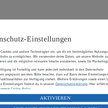
nschutz-Einstellungen
15
fter), Claus Hollinger (Vorstandsmitglied, Sprecher), Dr. Dirk Eßman
 Cookies und andere Technologien ein, um dir ein bestmögliches Nutzungs
bsite zu ermöglichen. Wir verwenden deine Daten, um unsere Website z
ieren und dir möglichst relevante Inhalte anzubieten, sowie für Marketin
eber gewährt Ihnen jedoch das Recht, den auf dieser Website bereitgest
lligung ist freiwillig und kann jederzeit individuell in den Datenschutz-
icherung und Vervielfältigung von Bildmaterial oder Grafiken aus dieser 
gen angepasst werden. Bitte beachte, dass auf Basis deiner Einstellungen
Funktionalitäten zur Verfügung stehen. Weitere Erklärungen sowie einen L
Angebotsinformationen verantwortlich. Firma und Anschriften unserer Mär
z-Einstellungen findest du in unserer
Datenschutzerklärung
. Hier erfährs
 unsere
Cookie-Policy
.
ung deiner personenbezogenen Daten in den USA durch Facebook und Yo
AKTIVIEREN
uf hin, dass wir nicht an einem Streitbeilegungsverfahren vor einer V
f „Aktivieren“ klickst, willigst du im Sinne des Art. 49 Abs. 1 Satz 1 lit