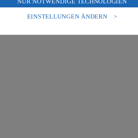
NUR NOTWENDIGE TECHNOLOGIEN
deine Daten in den USA verarbeitet werden. Der EuGH sieht die USA als 
besondere Inhalte zu den Bereichen:
 europäischen Standards nicht angemessenen Datenschutzniveau an. Es b
es Zugriffs durch US-amerikanische Behörden.
EINSTELLUNGEN ÄNDERN
nen zum Herausgeber der Seite findest du im
Impressum