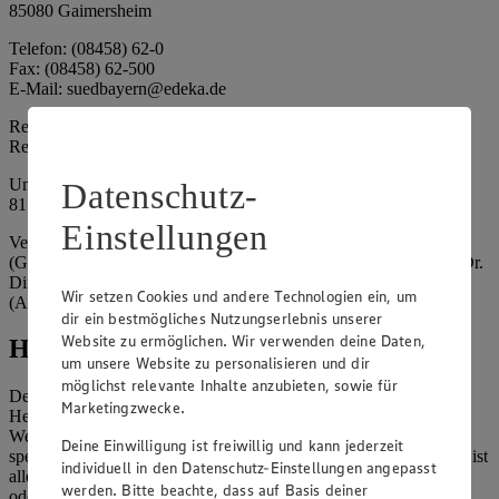
85080 Gaimersheim
Telefon: (08458) 62-0
Fax: (08458) 62-500
E-Mail: suedbayern@edeka.de
Registergericht: Amtsgericht Ingolstadt
Registernummer: HRA 3325
Umsatzsteuer-Identifikationsnummer gem. § 27a UStG: DE
Datenschutz-
815764015
Einstellungen
Vertretungsberechtigte: EDEKA Südbayern Handelsstiftung
(Gesellschafter), Claus Hollinger (Vorstandsmitglied, Sprecher), Dr.
Dirk Eßmann (Vorstandsmitglied), Leo Schwaiberger
Wir setzen Cookies und andere Technologien ein, um
(Aufsichtsratsvorsitzender)
dir ein bestmögliches Nutzungserlebnis unserer
Website zu ermöglichen. Wir verwenden deine Daten,
Hinweise
um unsere Website zu personalisieren und dir
möglichst relevante Inhalte anzubieten, sowie für
Der Inhalt dieser Website ist urheberrechtlich geschützt. Der
Marketingzwecke.
Herausgeber gewährt Ihnen jedoch das Recht, den auf dieser
Website bereitgestellten Text ganz oder ausschnittsweise zu
Deine Einwilligung ist freiwillig und kann jederzeit
speichern und zu vervielfältigen. Aus Gründen des Urheberrechts ist
individuell in den Datenschutz-Einstellungen angepasst
allerdings die Speicherung und Vervielfältigung von Bildmaterial
werden. Bitte beachte, dass auf Basis deiner
oder Grafiken aus dieser Website nicht gestattet.