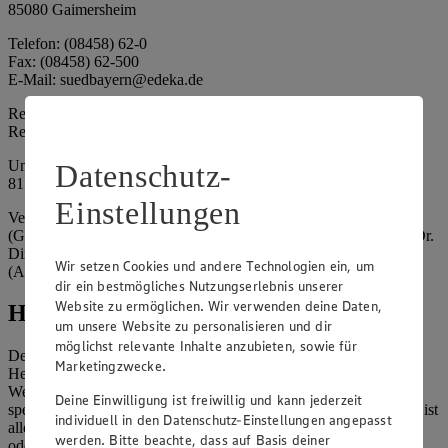
85080 Gaimersheim
Telefon: (08458) 62-0
Fax: (08458) 62-500
E-Mail: suedbayern@edeka.de
Registergericht: Amtsgericht Ingolstadt
Registernummer: HRA 3325
Umsatzsteuer-Identifikationsnummer gem. § 27a UStG: DE
Datenschutz-
815764015
Einstellungen
Vertretungsberechtigte: EDEKA Südbayern Handelsstiftung
(Gesellschafter), Claus Hollinger (Vorstandsmitglied, Sprecher), Dr.
Dirk Eßmann (Vorstandsmitglied), Leo Schwaiberger
Wir setzen Cookies und andere Technologien ein, um
(Aufsichtsratsvorsitzender)
dir ein bestmögliches Nutzungserlebnis unserer
Website zu ermöglichen. Wir verwenden deine Daten,
Hinweise
um unsere Website zu personalisieren und dir
möglichst relevante Inhalte anzubieten, sowie für
Der Inhalt dieser Website ist urheberrechtlich geschützt. Der
Marketingzwecke.
Herausgeber gewährt Ihnen jedoch das Recht, den auf dieser
Website bereitgestellten Text ganz oder ausschnittsweise zu
Deine Einwilligung ist freiwillig und kann jederzeit
speichern und zu vervielfältigen. Aus Gründen des Urheberrechts ist
individuell in den Datenschutz-Einstellungen angepasst
allerdings die Speicherung und Vervielfältigung von Bildmaterial
werden. Bitte beachte, dass auf Basis deiner
oder Grafiken aus dieser Website nicht gestattet.