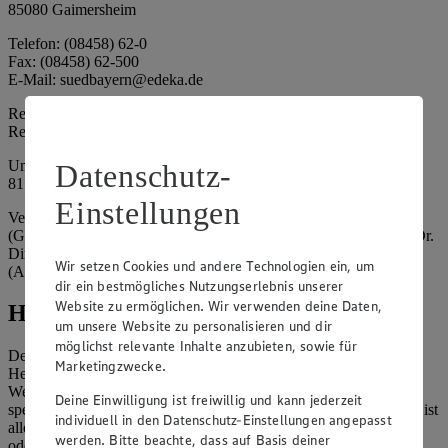
85080 Gaimersheim
Telefon: (08458) 62-0
Fax: (08458) 62-500
E-Mail: suedbayern@edeka.de
Registergericht: Amtsgericht Ingolstadt
Registernummer: HRA 3325
Umsatzsteuer-Identifikationsnummer gem. § 27a UStG: DE
Datenschutz-
815764015
Einstellungen
Vertretungsberechtigte: EDEKA Südbayern Handelsstiftung
(Gesellschafter), Claus Hollinger (Vorstandsmitglied, Sprecher), Dr.
Dirk Eßmann (Vorstandsmitglied), Leo Schwaiberger
Wir setzen Cookies und andere Technologien ein, um
(Aufsichtsratsvorsitzender)
dir ein bestmögliches Nutzungserlebnis unserer
Website zu ermöglichen. Wir verwenden deine Daten,
Hinweise
um unsere Website zu personalisieren und dir
möglichst relevante Inhalte anzubieten, sowie für
Der Inhalt dieser Website ist urheberrechtlich geschützt. Der
Marketingzwecke.
Herausgeber gewährt Ihnen jedoch das Recht, den auf dieser
Website bereitgestellten Text ganz oder ausschnittsweise zu
Deine Einwilligung ist freiwillig und kann jederzeit
speichern und zu vervielfältigen. Aus Gründen des Urheberrechts ist
individuell in den Datenschutz-Einstellungen angepasst
allerdings die Speicherung und Vervielfältigung von Bildmaterial
werden. Bitte beachte, dass auf Basis deiner
oder Grafiken aus dieser Website nicht gestattet.