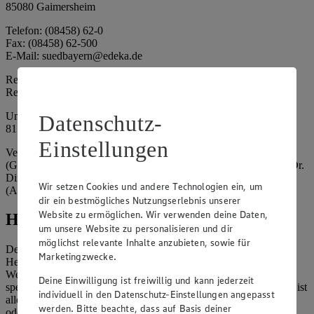
85080 Gaimersheim
Telefon: (08458) 62-0
Fax: (08458) 62-500
E-Mail: suedbayern@edeka.de
Registergericht: Amtsgericht Ingolstadt
Registernummer: HRA 3325
Umsatzsteuer-Identifikationsnummer gem. § 27a UStG: DE
Datenschutz-
815764015
Einstellungen
Vertretungsberechtigte: EDEKA Südbayern Handelsstiftung
(Gesellschafter), Claus Hollinger (Vorstandsmitglied, Sprecher), Dr.
Dirk Eßmann (Vorstandsmitglied), Leo Schwaiberger
Wir setzen Cookies und andere Technologien ein, um
(Aufsichtsratsvorsitzender)
dir ein bestmögliches Nutzungserlebnis unserer
Website zu ermöglichen. Wir verwenden deine Daten,
Hinweise
um unsere Website zu personalisieren und dir
möglichst relevante Inhalte anzubieten, sowie für
Der Inhalt dieser Website ist urheberrechtlich geschützt. Der
Marketingzwecke.
Herausgeber gewährt Ihnen jedoch das Recht, den auf dieser
Website bereitgestellten Text ganz oder ausschnittsweise zu
Deine Einwilligung ist freiwillig und kann jederzeit
speichern und zu vervielfältigen. Aus Gründen des Urheberrechts ist
individuell in den Datenschutz-Einstellungen angepasst
allerdings die Speicherung und Vervielfältigung von Bildmaterial
werden. Bitte beachte, dass auf Basis deiner
oder Grafiken aus dieser Website nicht gestattet.