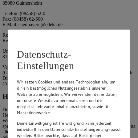
85080 Gaimersheim
Telefon: (08458) 62-0
Fax: (08458) 62-500
E-Mail: suedbayern@edeka.de
Registergericht: Amtsgericht Ingolstadt
Registernummer: HRA 3325
Umsatzsteuer-Identifikationsnummer gem. § 27a UStG: DE
Datenschutz-
815764015
Einstellungen
Vertretungsberechtigte: EDEKA Südbayern Handelsstiftung
(Gesellschafter), Claus Hollinger (Vorstandsmitglied, Sprecher), Dr.
Dirk Eßmann (Vorstandsmitglied), Leo Schwaiberger
Wir setzen Cookies und andere Technologien ein, um
(Aufsichtsratsvorsitzender)
dir ein bestmögliches Nutzungserlebnis unserer
Website zu ermöglichen. Wir verwenden deine Daten,
Hinweise
um unsere Website zu personalisieren und dir
möglichst relevante Inhalte anzubieten, sowie für
Der Inhalt dieser Website ist urheberrechtlich geschützt. Der
Marketingzwecke.
Herausgeber gewährt Ihnen jedoch das Recht, den auf dieser
Website bereitgestellten Text ganz oder ausschnittsweise zu
Deine Einwilligung ist freiwillig und kann jederzeit
speichern und zu vervielfältigen. Aus Gründen des Urheberrechts ist
individuell in den Datenschutz-Einstellungen angepasst
allerdings die Speicherung und Vervielfältigung von Bildmaterial
werden. Bitte beachte, dass auf Basis deiner
oder Grafiken aus dieser Website nicht gestattet.