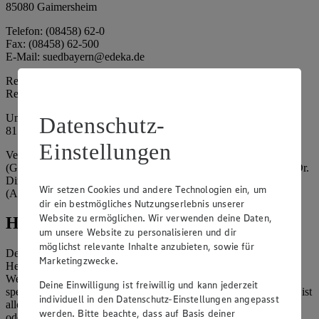
85080 Gaimersheim
Telefon: (08458) 62-0
Fax: (08458) 62-500
E-Mail: suedbayern@edeka.de
Registergericht: Amtsgericht Ingolstadt
Registernummer: HRA 3325
Umsatzsteuer-Identifikationsnummer gem. § 27a UStG: DE
Datenschutz-
815764015
Einstellungen
Vertretungsberechtigte: EDEKA Südbayern Handelsstiftung
(Gesellschafter), Claus Hollinger (Vorstandsmitglied, Sprecher), Dr.
Dirk Eßmann (Vorstandsmitglied), Leo Schwaiberger
Wir setzen Cookies und andere Technologien ein, um
(Aufsichtsratsvorsitzender)
dir ein bestmögliches Nutzungserlebnis unserer
Website zu ermöglichen. Wir verwenden deine Daten,
Hinweise
um unsere Website zu personalisieren und dir
möglichst relevante Inhalte anzubieten, sowie für
Der Inhalt dieser Website ist urheberrechtlich geschützt. Der
Marketingzwecke.
Herausgeber gewährt Ihnen jedoch das Recht, den auf dieser
Website bereitgestellten Text ganz oder ausschnittsweise zu
Deine Einwilligung ist freiwillig und kann jederzeit
speichern und zu vervielfältigen. Aus Gründen des Urheberrechts ist
individuell in den Datenschutz-Einstellungen angepasst
allerdings die Speicherung und Vervielfältigung von Bildmaterial
werden. Bitte beachte, dass auf Basis deiner
oder Grafiken aus dieser Website nicht gestattet.