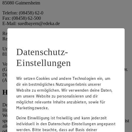
85080 Gaimersheim
Telefon: (08458) 62-0
Fax: (08458) 62-500
E-Mail: suedbayern@edeka.de
Registergericht: Amtsgericht Ingolstadt
Registernummer: HRA 3325
Umsatzsteuer-Identifikationsnummer gem. § 27a UStG: DE
Datenschutz-
815764015
Einstellungen
Vertretungsberechtigte: EDEKA Südbayern Handelsstiftung
(Gesellschafter), Claus Hollinger (Vorstandsmitglied, Sprecher), Dr.
Dirk Eßmann (Vorstandsmitglied), Leo Schwaiberger
Wir setzen Cookies und andere Technologien ein, um
(Aufsichtsratsvorsitzender)
dir ein bestmögliches Nutzungserlebnis unserer
Website zu ermöglichen. Wir verwenden deine Daten,
Hinweise
um unsere Website zu personalisieren und dir
möglichst relevante Inhalte anzubieten, sowie für
Der Inhalt dieser Website ist urheberrechtlich geschützt. Der
Marketingzwecke.
Herausgeber gewährt Ihnen jedoch das Recht, den auf dieser
Website bereitgestellten Text ganz oder ausschnittsweise zu
Deine Einwilligung ist freiwillig und kann jederzeit
speichern und zu vervielfältigen. Aus Gründen des Urheberrechts ist
individuell in den Datenschutz-Einstellungen angepasst
allerdings die Speicherung und Vervielfältigung von Bildmaterial
werden. Bitte beachte, dass auf Basis deiner
oder Grafiken aus dieser Website nicht gestattet.