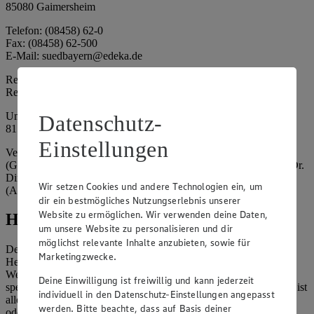
85080 Gaimersheim
Telefon: (08458) 62-0
Fax: (08458) 62-500
E-Mail: suedbayern@edeka.de
Registergericht: Amtsgericht Ingolstadt
Registernummer: HRA 3325
Umsatzsteuer-Identifikationsnummer gem. § 27a UStG: DE
Datenschutz-
815764015
Einstellungen
Vertretungsberechtigte: EDEKA Südbayern Handelsstiftung
(Gesellschafter), Claus Hollinger (Vorstandsmitglied, Sprecher), Dr.
Dirk Eßmann (Vorstandsmitglied), Leo Schwaiberger
Wir setzen Cookies und andere Technologien ein, um
(Aufsichtsratsvorsitzender)
dir ein bestmögliches Nutzungserlebnis unserer
Website zu ermöglichen. Wir verwenden deine Daten,
Hinweise
um unsere Website zu personalisieren und dir
möglichst relevante Inhalte anzubieten, sowie für
Der Inhalt dieser Website ist urheberrechtlich geschützt. Der
Marketingzwecke.
Herausgeber gewährt Ihnen jedoch das Recht, den auf dieser
Website bereitgestellten Text ganz oder ausschnittsweise zu
Deine Einwilligung ist freiwillig und kann jederzeit
speichern und zu vervielfältigen. Aus Gründen des Urheberrechts ist
individuell in den Datenschutz-Einstellungen angepasst
allerdings die Speicherung und Vervielfältigung von Bildmaterial
werden. Bitte beachte, dass auf Basis deiner
oder Grafiken aus dieser Website nicht gestattet.