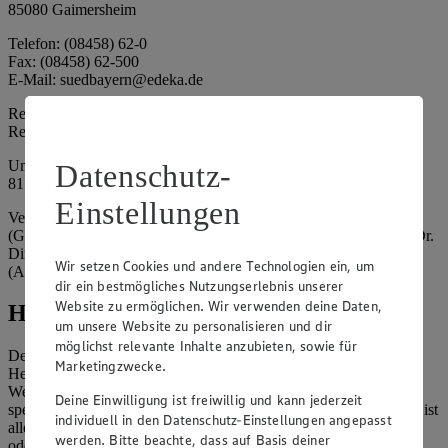
85080 Gaimersheim
Telefon: (08458) 62-0
Fax: (08458) 62-500
E-Mail: suedbayern@edeka.de
Registergericht: Amtsgericht Ingolstadt
Registernummer: HRA 3325
Umsatzsteuer-Identifikationsnummer gem. § 27a UStG: DE
Datenschutz-
815764015
Einstellungen
Vertretungsberechtigte: EDEKA Südbayern Handelsstiftung
(Gesellschafter), Claus Hollinger (Vorstandsmitglied, Sprecher), Dr.
Dirk Eßmann (Vorstandsmitglied), Leo Schwaiberger
Wir setzen Cookies und andere Technologien ein, um
(Aufsichtsratsvorsitzender)
dir ein bestmögliches Nutzungserlebnis unserer
Website zu ermöglichen. Wir verwenden deine Daten,
Hinweise
um unsere Website zu personalisieren und dir
möglichst relevante Inhalte anzubieten, sowie für
Der Inhalt dieser Website ist urheberrechtlich geschützt. Der
Marketingzwecke.
Herausgeber gewährt Ihnen jedoch das Recht, den auf dieser
Website bereitgestellten Text ganz oder ausschnittsweise zu
Deine Einwilligung ist freiwillig und kann jederzeit
speichern und zu vervielfältigen. Aus Gründen des Urheberrechts ist
individuell in den Datenschutz-Einstellungen angepasst
allerdings die Speicherung und Vervielfältigung von Bildmaterial
werden. Bitte beachte, dass auf Basis deiner
oder Grafiken aus dieser Website nicht gestattet.