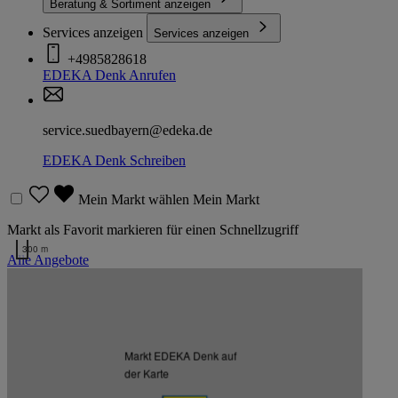
Beratung & Sortiment anzeigen
Services anzeigen
Services anzeigen
+4985828618
EDEKA Denk
Anrufen
service.suedbayern@edeka.de
EDEKA Denk
Schreiben
Mein Markt wählen
Mein Markt
Markt als Favorit markieren für einen Schnellzugriff
300 m
Alle Angebote
Kartendaten werden geladen …
Weitere Märkte des Kaufmanns
Markt EDEKA Denk auf
der Karte
Listenansicht
Kartenansicht