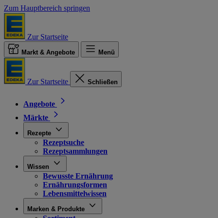
Zum Hauptbereich springen
Zur Startseite
Markt & Angebote
Menü
Zur Startseite
Schließen
Angebote
Märkte
Rezepte
Rezeptsuche
Rezeptsammlungen
Wissen
Bewusste Ernährung
Ernährungsformen
Lebensmittelwissen
Marken & Produkte