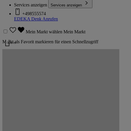
Services anzeigen
Services anzeigen
+498555574
EDEKA Denk
Anrufen
Mein Markt wählen
Mein Markt
Markt als Favorit markieren für einen Schnellzugriff
300 m
Kartendaten werden geladen …
Markt EDEKA Denk auf der Karte
Weitere Märkte des Kaufmanns
Listenansicht
Kartenansicht