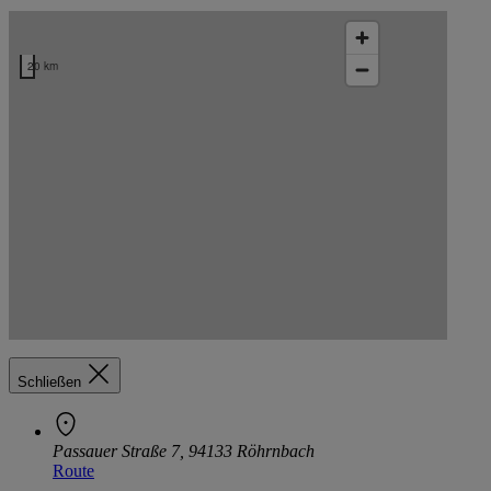
Kartendaten werden geladen …
20 km
Markt EDEKA Denk öffnen
Markt EDEKA Denk öffnen
EDEKA Denk
Schließen
Passauer Straße 7, 94133 Röhrnbach
Route