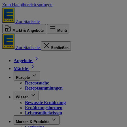
Zum Hauptbereich springen
Zur Startseite
Markt & Angebote
Menü
Zur Startseite
Schließen
Angebote
Märkte
Rezepte
Rezeptsuche
Rezeptsammlungen
Wissen
Bewusste Ernährung
Ernährungsformen
Lebensmittelwissen
Marken & Produkte