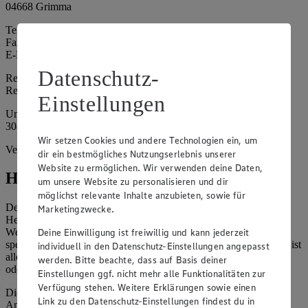
04668 Grimma
Telefon: 03437 7024858
Fax: 03437 7024859
E-Mail: 58733ml@edeka-nbst.de
Datenschutz-
Registergericht: Amtsgericht Leipzig
Registernummer: HRA 17665
Einstellungen
Umsatzsteuer-Identifikationsnummer gem. § 27a UStG: DE
308130705
Wir setzen Cookies und andere Technologien ein, um
Vertretungsberechtigte: Sven Gastberg, Katja Böhlke
dir ein bestmögliches Nutzungserlebnis unserer
Website zu ermöglichen. Wir verwenden deine Daten,
Hinweise
um unsere Website zu personalisieren und dir
möglichst relevante Inhalte anzubieten, sowie für
Der Inhalt dieser Website ist urheberrechtlich geschützt. Der
Marketingzwecke.
Herausgeber gewährt Ihnen jedoch das Recht, den auf dieser
Deine Einwilligung ist freiwillig und kann jederzeit
Website bereitgestellten Text ganz oder ausschnittsweise zu
speichern und zu vervielfältigen. Aus Gründen des Urheberrechts ist
individuell in den Datenschutz-Einstellungen angepasst
allerdings die Speicherung und Vervielfältigung von Bildmaterial
werden. Bitte beachte, dass auf Basis deiner
oder Grafiken aus dieser Website nicht gestattet.
Einstellungen ggf. nicht mehr alle Funktionalitäten zur
Verfügung stehen. Weitere Erklärungen sowie einen
Die verantwortliche Stelle ist nicht für die Inhalte der versendeten
Link zu den Datenschutz-Einstellungen findest du in
Angebotsinformationen verantwortlich. Firma und Anschriften