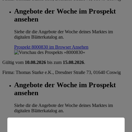
Angebote der Woche im Prospekt
ansehen
Siehe dir die Angebote der Woche deines Marktes im
digitalen Blätterkatalog an.
Prospekt 8000830 im Browser
Ansehen
Gültig vom
10.08.2026
bis zum
15.08.2026
.
Firma: Thomas Starke e.K., Dresdner Straße 73, 01640 Coswig
Angebote der Woche im Prospekt
ansehen
Siehe dir die Angebote der Woche deines Marktes im
digitalen Blätterkatalog an.
Prospekt 8000830 im Browser
Ansehen