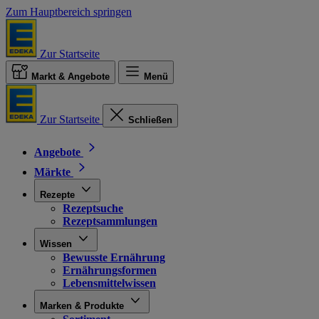
Zum Hauptbereich springen
Zur Startseite
Markt & Angebote
Menü
Zur Startseite
Schließen
Angebote
Märkte
Rezepte
Rezeptsuche
Rezeptsammlungen
Wissen
Bewusste Ernährung
Ernährungsformen
Lebensmittelwissen
Marken & Produkte