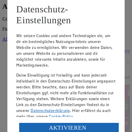
Angebote der Woche
Datenschutz-
Einstellungen
Gültig vom
03.08.2026
bis zum
08.08.2026
.
Firma: Thomas Starke e.K., Dresdner Straße 73, 01640 Coswig
Wir setzen Cookies und andere Technologien ein, um
Alle Angebote ansehen
dir ein bestmögliches Nutzungserlebnis unserer
Website zu ermöglichen. Wir verwenden deine Daten,
Angebot:
15 % Rabatt auf alle Dessert-
Ange
um unsere Website zu personalisieren und dir
Artikel der Marke EDEKA
möglichst relevante Inhalte anzubieten, sowie für
Genussmomente.
Marketingzwecke.
Tagespreis
Deine Einwilligung ist freiwillig und kann jederzeit
Produ
Tagespreis
individuell in den Datenschutz-Einstellungen angepasst
werden. Bitte beachte, dass auf Basis deiner
Je nach Verfügbarkeit des Marktes.
Einstellungen ggf. nicht mehr alle Funktionalitäten zur
Verfügung stehen. Weitere Erklärungen sowie einen
Link zu den Datenschutz-Einstellungen findest du in
unserer
Datenschutzerklärung
. Hier erfährst du auch
mehr über unsere
Cookie-Policy
.
Verarbeitung deiner personenbezogenen Daten in den
AKTIVIEREN