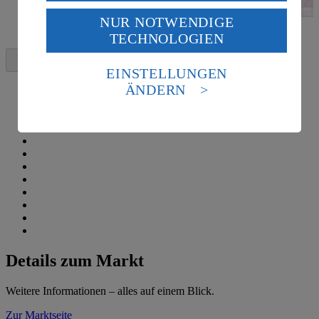
USA durch Facebook und YouTube:
NUR NOTWENDIGE
Wenn du auf „Aktivieren“ klickst, willigst du im Sinne
TECHNOLOGIEN
des Art. 49 Abs. 1 Satz 1 lit. a) DSGVO ein, dass deine
Daten in den USA verarbeitet werden. Der EuGH sieht
die USA als Land mit einem nach europäischen
EINSTELLUNGEN
Standards nicht angemessenen Datenschutzniveau an.
ÄNDERN
Es besteht das Risiko eines Zugriffs durch US-
amerikanische Behörden.
Informationen zum Herausgeber der Seite findest du
im
Impressum
Details zum Markt
Weitere Informationen – alles auf einem Blick.
Zur Marktseite