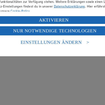
Funktionalitäten zur Verfügung stehen. Weitere Erklärungen sowie einen L
z-Einstellungen findest du in unserer
Datenschutzerklärung
. Hier erfährs
 unsere
Cookie-Policy
.
ung deiner personenbezogenen Daten in den USA durch Facebook und Yo
AKTIVIEREN
f „Aktivieren“ klickst, willigst du im Sinne des Art. 49 Abs. 1 Satz 1 lit
NUR NOTWENDIGE TECHNOLOGIEN
deine Daten in den USA verarbeitet werden. Der EuGH sieht die USA als 
 europäischen Standards nicht angemessenen Datenschutzniveau an. Es b
es Zugriffs durch US-amerikanische Behörden.
EINSTELLUNGEN ÄNDERN
nen zum Herausgeber der Seite findest du im
Impressum