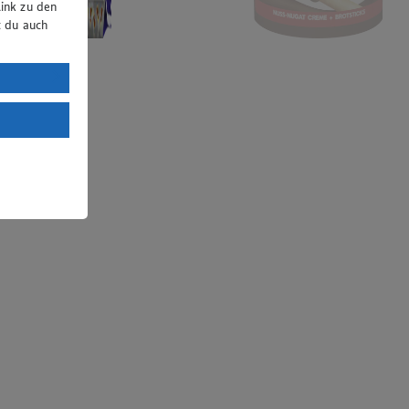
ink zu den
t du auch
uTube:
. a) DSGVO
Land mit
esteht das