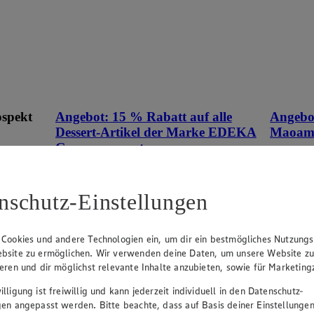
ospekt
Angebot:
15 % Rabatt auf alle
Angebo
Dessert-Artikel der Marke EDEKA
Maoa
Genussmomente.
eines
Tag
an.
Tag
Tagespreis
Tagespreis
nschutz-Einstellungen
ehen
Produkte
Je nach Verfügbarkeit des Marktes.
 Cookies und andere Technologien ein, um dir ein bestmögliches Nutzungs
bsite zu ermöglichen. Wir verwenden deine Daten, um unsere Website z
ieren und dir möglichst relevante Inhalte anzubieten, sowie für Marketin
lligung ist freiwillig und kann jederzeit individuell in den Datenschutz-
gen angepasst werden. Bitte beachte, dass auf Basis deiner Einstellungen