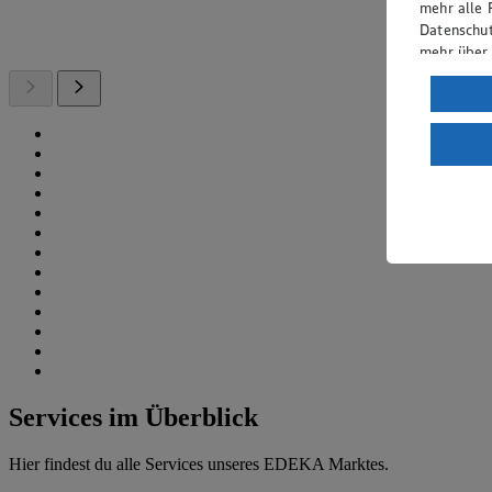
mehr alle 
Datenschut
mehr über
Verarbeit
Wenn du au
ein, dass 
einem nach
Risiko ein
Informatio
Services im Überblick
Hier findest du alle Services unseres EDEKA Marktes.