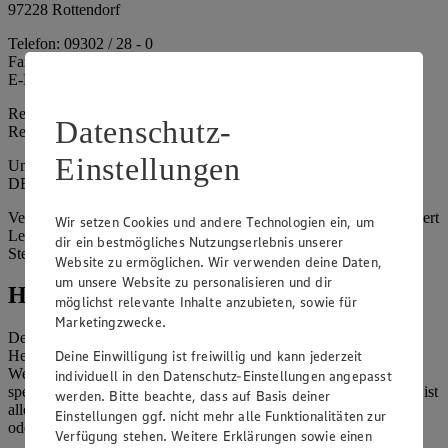
97228 Rottendorf
Telefon: 09302 / 28 - 0
Fax: 09302 / 28 - 214
E-Mail: info@edeka.de
Registergericht: Amtsgericht Würzburg
Datenschutz-
Registernummer: HRA 6164
Einstellungen
Umsatzsteuer-Identifikationsnummer gem. § 27a UStG:
DE261968694
Vertretungsberechtigte: Sebastian Kohrmann (Geschäftsführer), Gert
Wir setzen Cookies und andere Technologien ein, um
Lehmann (Geschäftsführer), Christian Remy (Geschäftsführer),
dir ein bestmögliches Nutzungserlebnis unserer
Stefan Legat (Vorstandsvorsitzender)
Website zu ermöglichen. Wir verwenden deine Daten,
um unsere Website zu personalisieren und dir
Hinweise
möglichst relevante Inhalte anzubieten, sowie für
Marketingzwecke.
Der Inhalt dieser Website ist urheberrechtlich geschützt. Der
Deine Einwilligung ist freiwillig und kann jederzeit
Herausgeber gewährt Ihnen jedoch das Recht, den auf dieser
Website bereitgestellten Text ganz oder ausschnittsweise zu
individuell in den Datenschutz-Einstellungen angepasst
speichern und zu vervielfältigen. Aus Gründen des Urheberrechts ist
werden. Bitte beachte, dass auf Basis deiner
allerdings die Speicherung und Vervielfältigung von Bildmaterial
Einstellungen ggf. nicht mehr alle Funktionalitäten zur
oder Grafiken aus dieser Website nicht gestattet.
Verfügung stehen. Weitere Erklärungen sowie einen