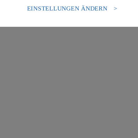
 europäischen Standards nicht angemessenen Datenschutzniveau an. Es b
es Zugriffs durch US-amerikanische Behörden.
EINSTELLUNGEN ÄNDERN
nen zum Herausgeber der Seite findest du im
Impressum