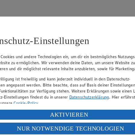
nschutz-Einstellungen
94
 Cookies und andere Technologien ein, um dir ein bestmögliches Nutzungs
Lehmann (Geschäftsführer), Christian Remy (Geschäftsführer), Stefan 
bsite zu ermöglichen. Wir verwenden deine Daten, um unsere Website z
ieren und dir möglichst relevante Inhalte anzubieten, sowie für Marketin
lligung ist freiwillig und kann jederzeit individuell in den Datenschutz-
gen angepasst werden. Bitte beachte, dass auf Basis deiner Einstellungen
eber gewährt Ihnen jedoch das Recht, den auf dieser Website bereitgest
Funktionalitäten zur Verfügung stehen. Weitere Erklärungen sowie einen L
icherung und Vervielfältigung von Bildmaterial oder Grafiken aus dieser 
z-Einstellungen findest du in unserer
Datenschutzerklärung
. Hier erfährs
Angebotsinformationen verantwortlich. Firma und Anschriften unserer Mär
 unsere
Cookie-Policy
.
ung deiner personenbezogenen Daten in den USA durch Facebook und Yo
AKTIVIEREN
f „Aktivieren“ klickst, willigst du im Sinne des Art. 49 Abs. 1 Satz 1 lit
uf hin, dass wir nicht an einem Streitbeilegungsverfahren vor einer V
NUR NOTWENDIGE TECHNOLOGIEN
deine Daten in den USA verarbeitet werden. Der EuGH sieht die USA als 