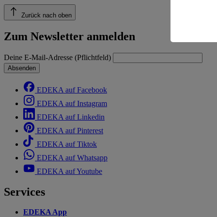
einem nach
Risiko ein
Zurück nach oben
Informatio
Zum Newsletter anmelden
Deine E-Mail-Adresse (Pflichtfeld)
Absenden
EDEKA auf Facebook
EDEKA auf Instagram
EDEKA auf Linkedin
EDEKA auf Pinterest
EDEKA auf Tiktok
EDEKA auf Whatsapp
EDEKA auf Youtube
Services
EDEKA App