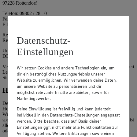
97228 Rottendorf
Telefon: 09302 / 28 - 0
Fax: 09302 / 28 - 214
E-Mail: info@edeka.de
Registergericht: Amtsgericht Würzburg
Datenschutz-
Registernummer: HRA 6164
Einstellungen
Umsatzsteuer-Identifikationsnummer gem. § 27a UStG:
DE261968694
Vertretungsberechtigte: Sebastian Kohrmann (Geschäftsführer), Gert
Wir setzen Cookies und andere Technologien ein, um
Lehmann (Geschäftsführer), Christian Remy (Geschäftsführer),
dir ein bestmögliches Nutzungserlebnis unserer
Stefan Legat (Vorstandsvorsitzender)
Website zu ermöglichen. Wir verwenden deine Daten,
um unsere Website zu personalisieren und dir
Hinweise
möglichst relevante Inhalte anzubieten, sowie für
Marketingzwecke.
Der Inhalt dieser Website ist urheberrechtlich geschützt. Der
Deine Einwilligung ist freiwillig und kann jederzeit
Herausgeber gewährt Ihnen jedoch das Recht, den auf dieser
Website bereitgestellten Text ganz oder ausschnittsweise zu
individuell in den Datenschutz-Einstellungen angepasst
speichern und zu vervielfältigen. Aus Gründen des Urheberrechts ist
werden. Bitte beachte, dass auf Basis deiner
allerdings die Speicherung und Vervielfältigung von Bildmaterial
Einstellungen ggf. nicht mehr alle Funktionalitäten zur
oder Grafiken aus dieser Website nicht gestattet.
Verfügung stehen. Weitere Erklärungen sowie einen