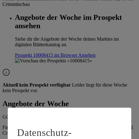
Crimmitschau
Angebote der Woche im Prospekt
ansehen
Siehe dir die Angebote der Woche deines Marktes im
digitalen Blätterkatalog an.
Prospekt 10008415 im Browser
Ansehen
Aktuell kein Prospekt verfügbar
Leider liegt für diese Woche
kein Prospekt vor.
Angebote der Woche
Gültig vom
10.08.2026
bis zum
15.08.2026
.
Firma: Lebensmittelmarkt Fiedler e.K., Werdauer Straße 32, 08451
Datenschutz-
Crimmitschau