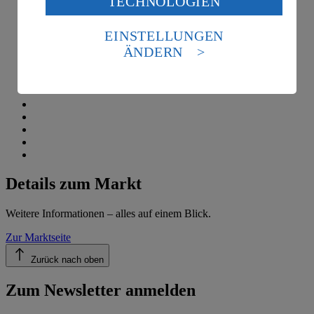
TECHNOLOGIEN
des Art. 49 Abs. 1 Satz 1 lit. a) DSGVO ein, dass deine
Daten in den USA verarbeitet werden. Der EuGH sieht
die USA als Land mit einem nach europäischen
EINSTELLUNGEN
Standards nicht angemessenen Datenschutzniveau an.
ÄNDERN
Es besteht das Risiko eines Zugriffs durch US-
amerikanische Behörden.
Informationen zum Herausgeber der Seite findest du
im
Impressum
Details zum Markt
Weitere Informationen – alles auf einem Blick.
Zur Marktseite
Zurück nach oben
Zum Newsletter anmelden