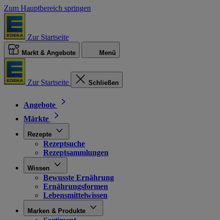
Zum Hauptbereich springen
Zur Startseite
Markt & Angebote
Menü
Zur Startseite
Schließen
Angebote
Märkte
Rezepte
Rezeptsuche
Rezeptsammlungen
Wissen
Bewusste Ernährung
Ernährungsformen
Lebensmittelwissen
Marken & Produkte