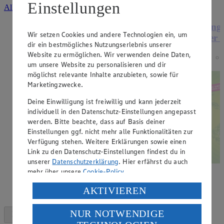
Einstellungen
Alle Angebote ansehen
Angebot:
20 % Aktion auf G&G
Ange
Wir setzen Cookies und andere Technologien ein, um
Schreibwaren
der 
dir ein bestmögliches Nutzungserlebnis unserer
Website zu ermöglichen. Wir verwenden deine Daten,
Tagespreis
um unsere Website zu personalisieren und dir
Tagespreis
möglichst relevante Inhalte anzubieten, sowie für
Marketingzwecke.
Deine Einwilligung ist freiwillig und kann jederzeit
individuell in den Datenschutz-Einstellungen angepasst
werden. Bitte beachte, dass auf Basis deiner
Einstellungen ggf. nicht mehr alle Funktionalitäten zur
Verfügung stehen. Weitere Erklärungen sowie einen
Link zu den Datenschutz-Einstellungen findest du in
unserer
Datenschutzerklärung
. Hier erfährst du auch
mehr über unsere
Cookie-Policy
.
Verarbeitung deiner personenbezogenen Daten in den
AKTIVIEREN
USA durch Facebook und YouTube:
NUR NOTWENDIGE
Wenn du auf „Aktivieren“ klickst, willigst du im Sinne