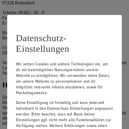
97228 Rottendorf
Telefon: 09302 / 28 - 0
Fax: 09302 / 28 - 214
E-Mail: info@edeka.de
Registergericht: Amtsgericht Würzburg
Datenschutz-
Registernummer: HRA 6164
Einstellungen
Umsatzsteuer-Identifikationsnummer gem. § 27a UStG:
DE261968694
Vertretungsberechtigte: Sebastian Kohrmann (Geschäftsführer), Gert
Wir setzen Cookies und andere Technologien ein, um
Lehmann (Geschäftsführer), Christian Remy (Geschäftsführer),
dir ein bestmögliches Nutzungserlebnis unserer
Stefan Legat (Vorstandsvorsitzender)
Website zu ermöglichen. Wir verwenden deine Daten,
um unsere Website zu personalisieren und dir
Hinweise
möglichst relevante Inhalte anzubieten, sowie für
Marketingzwecke.
Der Inhalt dieser Website ist urheberrechtlich geschützt. Der
Deine Einwilligung ist freiwillig und kann jederzeit
Herausgeber gewährt Ihnen jedoch das Recht, den auf dieser
Website bereitgestellten Text ganz oder ausschnittsweise zu
individuell in den Datenschutz-Einstellungen angepasst
speichern und zu vervielfältigen. Aus Gründen des Urheberrechts ist
werden. Bitte beachte, dass auf Basis deiner
allerdings die Speicherung und Vervielfältigung von Bildmaterial
Einstellungen ggf. nicht mehr alle Funktionalitäten zur
oder Grafiken aus dieser Website nicht gestattet.
Verfügung stehen. Weitere Erklärungen sowie einen