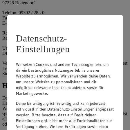
97228 Rottendorf
Telefon: 09302 / 28 - 0
Fax: 09302 / 28 - 214
E-Mail: info@edeka.de
Registergericht: Amtsgericht Würzburg
Datenschutz-
Registernummer: HRA 6164
Einstellungen
Umsatzsteuer-Identifikationsnummer gem. § 27a UStG:
DE261968694
Vertretungsberechtigte: Sebastian Kohrmann (Geschäftsführer), Gert
Wir setzen Cookies und andere Technologien ein, um
Lehmann (Geschäftsführer), Christian Remy (Geschäftsführer),
dir ein bestmögliches Nutzungserlebnis unserer
Stefan Legat (Vorstandsvorsitzender)
Website zu ermöglichen. Wir verwenden deine Daten,
um unsere Website zu personalisieren und dir
Hinweise
möglichst relevante Inhalte anzubieten, sowie für
Marketingzwecke.
Der Inhalt dieser Website ist urheberrechtlich geschützt. Der
Deine Einwilligung ist freiwillig und kann jederzeit
Herausgeber gewährt Ihnen jedoch das Recht, den auf dieser
Website bereitgestellten Text ganz oder ausschnittsweise zu
individuell in den Datenschutz-Einstellungen angepasst
speichern und zu vervielfältigen. Aus Gründen des Urheberrechts ist
werden. Bitte beachte, dass auf Basis deiner
allerdings die Speicherung und Vervielfältigung von Bildmaterial
Einstellungen ggf. nicht mehr alle Funktionalitäten zur
oder Grafiken aus dieser Website nicht gestattet.
Verfügung stehen. Weitere Erklärungen sowie einen