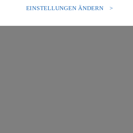
 europäischen Standards nicht angemessenen Datenschutzniveau an. Es b
es Zugriffs durch US-amerikanische Behörden.
EINSTELLUNGEN ÄNDERN
nen zum Herausgeber der Seite findest du im
Impressum