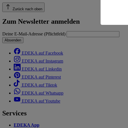
einem nach
Risiko ein
Zurück nach oben
Informatio
Zum Newsletter anmelden
Deine E-Mail-Adresse (Pflichtfeld)
Absenden
EDEKA auf Facebook
EDEKA auf Instagram
EDEKA auf Linkedin
EDEKA auf Pinterest
EDEKA auf Tiktok
EDEKA auf Whatsapp
EDEKA auf Youtube
Services
EDEKA App