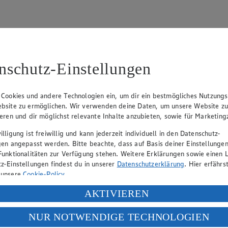
nschutz-Einstellungen
/81204
 Cookies und andere Technologien ein, um dir ein bestmögliches Nutzungs
bsite zu ermöglichen. Wir verwenden deine Daten, um unsere Website z
ieren und dir möglichst relevante Inhalte anzubieten, sowie für Marketin
lligung ist freiwillig und kann jederzeit individuell in den Datenschutz-
gen angepasst werden. Bitte beachte, dass auf Basis deiner Einstellungen
eber gewährt Ihnen jedoch das Recht, den auf dieser Website bereitgest
Funktionalitäten zur Verfügung stehen. Weitere Erklärungen sowie einen L
icherung und Vervielfältigung von Bildmaterial oder Grafiken aus dieser 
z-Einstellungen findest du in unserer
Datenschutzerklärung
. Hier erfährs
Angebotsinformationen verantwortlich. Firma und Anschriften unserer Mär
 unsere
Cookie-Policy
.
ung deiner personenbezogenen Daten in den USA durch Facebook und Yo
AKTIVIEREN
f „Aktivieren“ klickst, willigst du im Sinne des Art. 49 Abs. 1 Satz 1 lit
uf hin, dass wir nicht an einem Streitbeilegungsverfahren vor einer V
NUR NOTWENDIGE TECHNOLOGIEN
deine Daten in den USA verarbeitet werden. Der EuGH sieht die USA als 