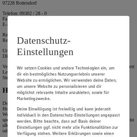
97228 Rottendorf
Telefon: 09302 / 28 - 0
Fax: 09302 / 28 - 214
E-Mail: info@edeka.de
Registergericht: Amtsgericht Würzburg
Datenschutz-
Registernummer: HRA 6164
Einstellungen
Umsatzsteuer-Identifikationsnummer gem. § 27a UStG:
DE261968694
Vertretungsberechtigte: Sebastian Kohrmann (Geschäftsführer), Gert
Wir setzen Cookies und andere Technologien ein, um
Lehmann (Geschäftsführer), Christian Remy (Geschäftsführer),
dir ein bestmögliches Nutzungserlebnis unserer
Stefan Legat (Vorstandsvorsitzender)
Website zu ermöglichen. Wir verwenden deine Daten,
um unsere Website zu personalisieren und dir
Hinweise
möglichst relevante Inhalte anzubieten, sowie für
Marketingzwecke.
Der Inhalt dieser Website ist urheberrechtlich geschützt. Der
Deine Einwilligung ist freiwillig und kann jederzeit
Herausgeber gewährt Ihnen jedoch das Recht, den auf dieser
Website bereitgestellten Text ganz oder ausschnittsweise zu
individuell in den Datenschutz-Einstellungen angepasst
speichern und zu vervielfältigen. Aus Gründen des Urheberrechts ist
werden. Bitte beachte, dass auf Basis deiner
allerdings die Speicherung und Vervielfältigung von Bildmaterial
Einstellungen ggf. nicht mehr alle Funktionalitäten zur
oder Grafiken aus dieser Website nicht gestattet.
Verfügung stehen. Weitere Erklärungen sowie einen