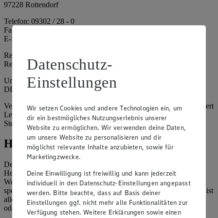
97228 Rottendorf
Telefon: 09302 / 28 - 0
Fax: 09302 / 28 - 214
E-Mail: info@edeka.de
Registergericht: Amtsgericht Würzburg
Datenschutz-
Registernummer: HRA 6164
Einstellungen
Umsatzsteuer-Identifikationsnummer gem. § 27a UStG:
DE261968694
Vertretungsberechtigte: Sebastian Kohrmann (Geschäftsführer), Gert
Wir setzen Cookies und andere Technologien ein, um
Lehmann (Geschäftsführer), Christian Remy (Geschäftsführer),
dir ein bestmögliches Nutzungserlebnis unserer
Stefan Legat (Vorstandsvorsitzender)
Website zu ermöglichen. Wir verwenden deine Daten,
um unsere Website zu personalisieren und dir
Hinweise
möglichst relevante Inhalte anzubieten, sowie für
Marketingzwecke.
Der Inhalt dieser Website ist urheberrechtlich geschützt. Der
Deine Einwilligung ist freiwillig und kann jederzeit
Herausgeber gewährt Ihnen jedoch das Recht, den auf dieser
Website bereitgestellten Text ganz oder ausschnittsweise zu
individuell in den Datenschutz-Einstellungen angepasst
speichern und zu vervielfältigen. Aus Gründen des Urheberrechts ist
werden. Bitte beachte, dass auf Basis deiner
allerdings die Speicherung und Vervielfältigung von Bildmaterial
Einstellungen ggf. nicht mehr alle Funktionalitäten zur
oder Grafiken aus dieser Website nicht gestattet.
Verfügung stehen. Weitere Erklärungen sowie einen