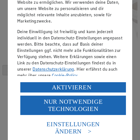
Website zu ermöglichen. Wir verwenden deine Daten,
um unsere Website zu personalisieren und dir
möglichst relevante Inhalte anzubieten, sowie für
Marketingzwecke.
Deine Einwilligung ist freiwillig und kann jederzeit
individuell in den Datenschutz-Einstellungen angepasst
werden. Bitte beachte, dass auf Basis deiner
Einstellungen ggf. nicht mehr alle Funktionalitäten zur
Verfügung stehen. Weitere Erklärungen sowie einen
Link zu den Datenschutz-Einstellungen findest du in
unserer
Datenschutzerklärung
. Hier erfährst du auch
mehr über unsere
Cookie-Policy
.
Verarbeitung deiner personenbezogenen Daten in den
AKTIVIEREN
USA durch Facebook und YouTube:
NUR NOTWENDIGE
Wenn du auf „Aktivieren“ klickst, willigst du im Sinne
TECHNOLOGIEN
des Art. 49 Abs. 1 Satz 1 lit. a) DSGVO ein, dass deine
Daten in den USA verarbeitet werden. Der EuGH sieht
die USA als Land mit einem nach europäischen
EINSTELLUNGEN
Standards nicht angemessenen Datenschutzniveau an.
ÄNDERN
Es besteht das Risiko eines Zugriffs durch US-