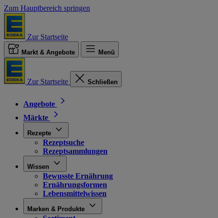
Zum Hauptbereich springen
Zur Startseite
Markt & Angebote
Menü
Zur Startseite
Schließen
Angebote
Märkte
Rezepte
Rezeptsuche
Rezeptsammlungen
Wissen
Bewusste Ernährung
Ernährungsformen
Lebensmittelwissen
Marken & Produkte